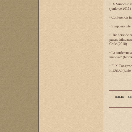
• IX Simposio r
(junio de 2011)
• Conferencia in
• Simposio inter
• Una serie de c
países latinoam
Chile (2010)
• La conferencia
mundial” (febre
• El X Congreso 
FIEALC (junio d
INICIO
GE