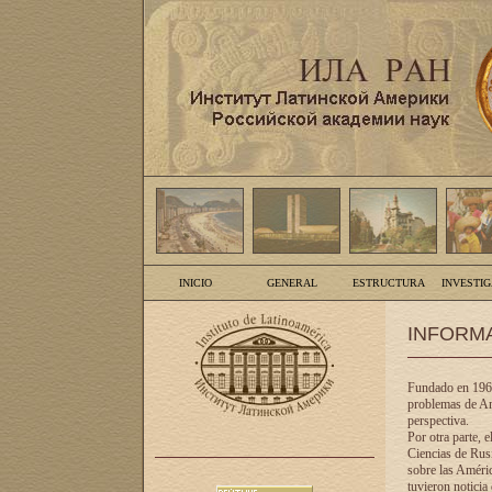
INICIO
GENERAL
ESTRUCTURA
INVESTI
INFORM
Fundado en 1961
problemas de Am
perspectiva.
Por otra parte, 
Ciencias de Rusi
sobre las Améric
tuvieron noticia