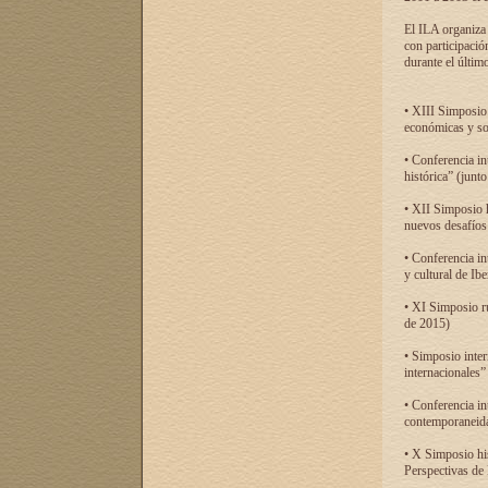
El ILA organiza 
con participació
durante el último
• XIII Simposio 
económicas y so
• Conferencia i
histórica” (jun
• XII Simposio 
nuevos desafíos
• Conferencia in
y cultural de Ib
• XI Simposio r
de 2015)
• Simposio inter
internacionales”
• Conferencia in
contemporaneida
• X Simposio his
Perspectivas de