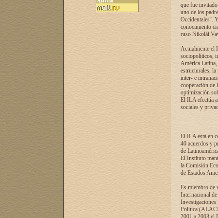
que fue invitado
uno de los padre
Occidentales¨. Y
conocimiento cie
ruso Nikolái Vaví
Actualmente el I
sociopolíticos, 
América Latina, 
estructurales, la
inter- e intrana
cooperación de R
optimización sobr
El ILA efectúa a
sociales y privad
El ILA está en c
40 acuerdos y pr
de Latinoaméric
El Instituto man
la Comisión Eco
de Estados Amer
Es miembro de va
Internacional d
Investigaciones
Política (ALACI
2001 a 2003 el 