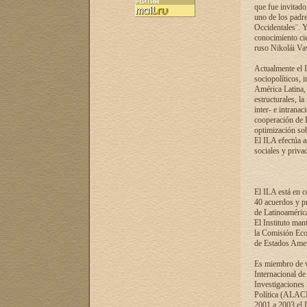
que fue invitado
uno de los padre
Occidentales¨. Y
conocimiento cie
ruso Nikolái Vaví
Actualmente el I
sociopolíticos, 
América Latina, 
estructurales, la
inter- e intrana
cooperación de R
optimización sobr
El ILA efectúa a
sociales y privad
El ILA está en c
40 acuerdos y pr
de Latinoaméric
El Instituto man
la Comisión Eco
de Estados Amer
Es miembro de va
Internacional d
Investigaciones
Política (ALACI
2001 a 2003 el 