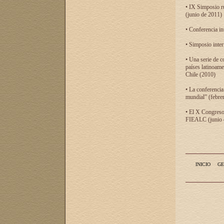
• IX Simposio r
(junio de 2011)
• Conferencia in
• Simposio inter
• Una serie de c
países latinoam
Chile (2010)
• La conferencia
mundial” (febre
• El X Congreso 
FIEALC (junio d
INICIO
GE