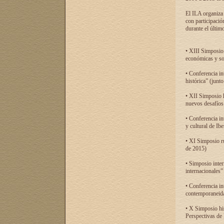
El ILA organiza 
con participació
durante el último
• XIII Simposio 
económicas y so
• Conferencia i
histórica” (jun
• XII Simposio 
nuevos desafíos
• Conferencia in
y cultural de Ib
• XI Simposio r
de 2015)
• Simposio inter
internacionales”
• Conferencia in
contemporaneida
• X Simposio his
Perspectivas de