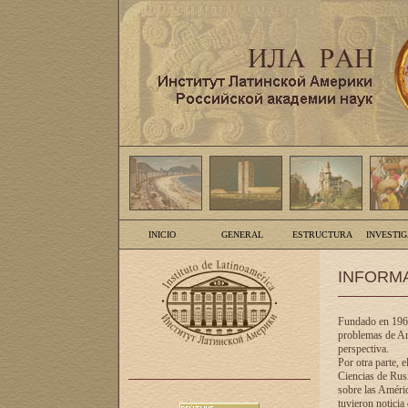
INICIO
GENERAL
ESTRUCTURA
INVESTI
INFORM
Fundado en 1961
problemas de Am
perspectiva.
Por otra parte, 
Ciencias de Rusi
sobre las Améric
tuvieron noticia