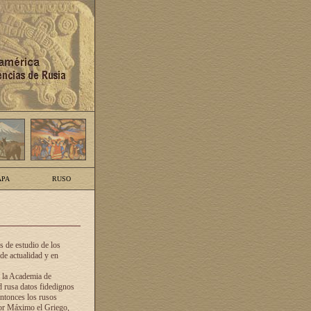
PA
RUSO
 de estudio de los
de actualidad y en
e la Academia de
d rusa datos fidedignos
ntonces los rusos
dor Máximo el Griego,