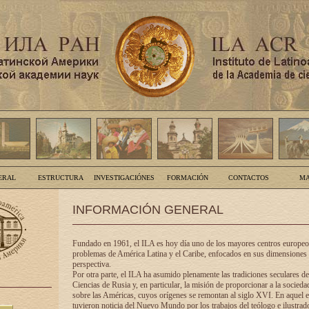
ERAL
ESTRUCTURA
INVESTIGACIÓNES
FORMACIÓN
CONTACTOS
MA
INFORMACIÓN GENERAL
Fundado en 1961, el ILA es hoy día uno de los mayores centros europeos
problemas de América Latina y el Caribe, enfocados en sus dimensiones 
perspectiva.
Por otra parte, el ILA ha asumido plenamente las tradiciones seculares d
Ciencias de Rusia y, en particular, la misión de proporcionar a la socieda
sobre las Américas, cuyos orígenes se remontan al siglo XVI. En aquel e
tuvieron noticia del Nuevo Mundo por los trabajos del teólogo e ilustra