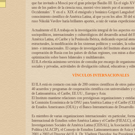
que fue invitado a Moscú por el gran príncipe Basilio III. En el siglo X
uno de los padres de la ciencia rusa, mostró vivo interés por el acontecer 
Occidentales¨. Y en el s. XIX el etnógrafo y botánico Grigori Langsdorf 
conocimiento científico de América Latina, al que ya en los años 30 del s
ruso Nikolái Vavílov haría brillantes aportes, a raíz de varias expedicione
Actualmente el ILA trabaja en la investigación integral de los aspectos e
sociopolíticos, internacionales y culturológicos del desarrollo actual del 
América Latina, el Caribe y la Península Ibérica, dedicando especial aten
estructurales, la modificación de los sistemas políticos y sociales, la solu
inter- e intranacionales. El campo de investigación del Instituto abarca t
cooperación de Rusia con los países de dichas regiones, con miras a dise
optimización sobre bases bilaterales y multilaterales.
El ILA efectúa asimismo servicios de consulta por encargo de organismos
sociales y privadas, actividades de divulgación cultural, educativas y edito
VÍNCULOS INTERNACIONALES
El ILA está en contacto con más de 200 centros científicos de otros país
40 acuerdos y programas de cooperación científica con universidades y c
de Latinoamérica, el Caribe, EE.UU., Europa y Asia.
El Instituto mantiene relaciones con prestigiosas organizaciones y entid
la Comisión Económica de la ONU para América Latina y el Caribe (CE
de Estados Americanos (OEA) y el Banco Interamericano de Desarrollo
Es miembro de varias organizaciones internacionales: en particular, form
Internacional de Estudios sobre América Latina y el Caribe (FIEALC), 
Investigaciones Sociales de América Latina (CEISAL), la Asociación La
Política (ALACIP), el Consejo de Estudios Latinoamericanos de Asia 
2001 a 2003 el Director del ILA, Dr. Vladimir Davydov, fue Presidente