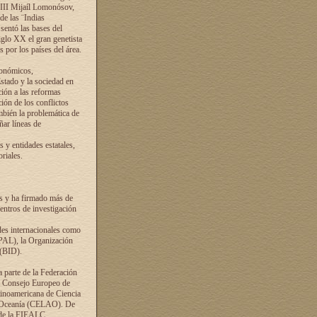
VIII Mijaíl Lomonósov,
de las ¨Indias
sentó las bases del
iglo XX el gran genetista
s por los países del área.
conómicos,
Estado y la sociedad en
ción a las reformas
ción de los conflictos
ambién la problemática de
ñar líneas de
 y entidades estatales,
riales.
es y ha firmado más de
entros de investigación
ades internacionales como
PAL), la Organización
 (BID).
a parte de la Federación
el Consejo Europeo de
tinoamericana de Ciencia
y Oceanía (CELAO). De
 de la FIEALC.