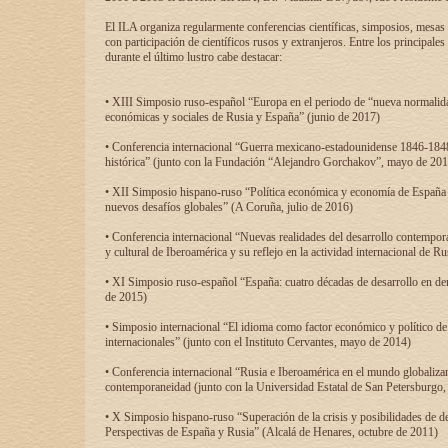
El ILA organiza regularmente conferencias científicas, simposios, mesas
con participación de científicos rusos y extranjeros. Entre los principale
durante el último lustro cabe destacar:
• XIII Simposio ruso-español “Europa en el periodo de “nueva normalidad
económicas y sociales de Rusia y España” (junio de 2017)
• Conferencia internacional “Guerra mexicano-estadounidense 1846-1848
histórica” (junto con la Fundación “Alejandro Gorchakov”, mayo de 201
• XII Simposio hispano-ruso “Política económica y economía de España y
nuevos desafíos globales” (A Coruña, julio de 2016)
• Conferencia internacional “Nuevas realidades del desarrollo contempor
y cultural de Iberoamérica y su reflejo en la actividad internacional de 
• XI Simposio ruso-español “España: cuatro décadas de desarrollo en de
de 2015)
• Simposio internacional “El idioma como factor económico y político de
internacionales” (junto con el Instituto Cervantes, mayo de 2014)
• Conferencia internacional “Rusia e Iberoamérica en el mundo globalizant
contemporaneidad (junto con la Universidad Estatal de San Petersburgo,
• X Simposio hispano-ruso “Superación de la crisis y posibilidades de de
Perspectivas de España y Rusia” (Alcalá de Henares, octubre de 2011)