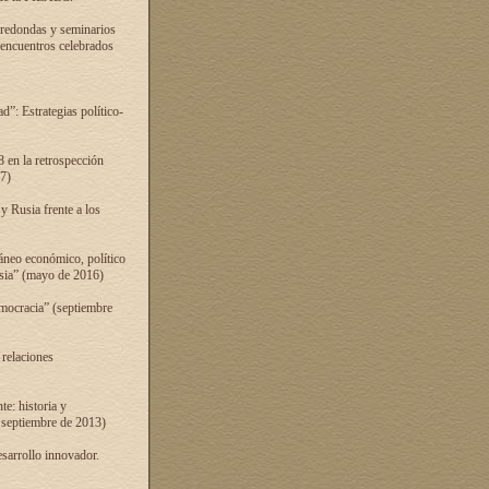
 redondas y seminarios
s encuentros celebrados
”: Estrategias político-
 en la retrospección
7)
 Rusia frente a los
áneo económico, político
Rusia” (mayo de 2016)
mocracia” (septiembre
 relaciones
e: historia y
 septiembre de 2013)
sarrollo innovador.