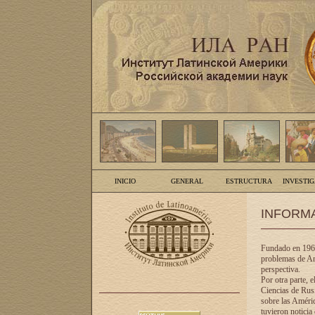
INICIO
GENERAL
ESTRUCTURA
INVESTI
INFORM
Fundado en 1961
problemas de Am
perspectiva.
Por otra parte, 
Ciencias de Rusi
sobre las Améric
tuvieron noticia