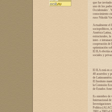
que fue invitado
uno de los padre
Occidentales¨. Y
conocimiento cie
ruso Nikolái Vaví
Actualmente el I
sociopolíticos, 
América Latina, 
estructurales, la
inter- e intrana
cooperación de R
optimización sobr
El ILA efectúa a
sociales y privad
El ILA está en c
40 acuerdos y pr
de Latinoaméric
El Instituto man
la Comisión Eco
de Estados Amer
Es miembro de va
Internacional d
Investigaciones
Política (ALACI
2001 a 2003 el 