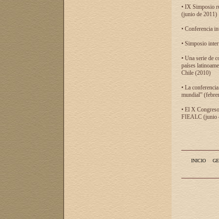
• IX Simposio r
(junio de 2011)
• Conferencia in
• Simposio inter
• Una serie de c
países latinoam
Chile (2010)
• La conferencia
mundial” (febre
• El X Congreso 
FIEALC (junio d
INICIO
GE