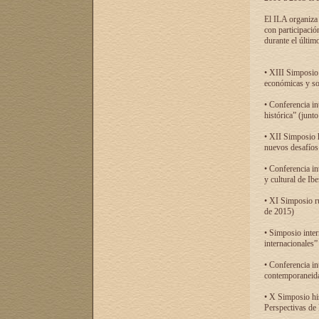
El ILA organiza 
con participació
durante el último
• XIII Simposio 
económicas y so
• Conferencia i
histórica” (jun
• XII Simposio 
nuevos desafíos
• Conferencia in
y cultural de Ib
• XI Simposio r
de 2015)
• Simposio inter
internacionales”
• Conferencia in
contemporaneida
• X Simposio his
Perspectivas de