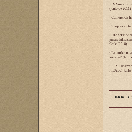
• IX Simposio r
(junio de 2011)
• Conferencia in
• Simposio inter
• Una serie de c
países latinoam
Chile (2010)
• La conferencia
mundial” (febre
• El X Congreso 
FIEALC (junio d
INICIO
GE