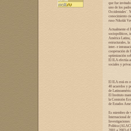
que fue invitado
uno de los padre
Occidentales¨. Y
conocimiento cie
ruso Nikolái Vaví
Actualmente el I
sociopolíticos, 
América Latina, 
estructurales, la
inter- e intrana
cooperación de R
optimización sobr
El ILA efectúa a
sociales y privad
El ILA está en c
40 acuerdos y pr
de Latinoaméric
El Instituto man
la Comisión Eco
de Estados Amer
Es miembro de va
Internacional d
Investigaciones
Política (ALACI
2001 a 2003 el 