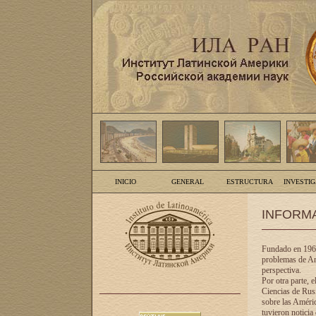
INICIO
GENERAL
ESTRUCTURA
INVESTI
INFORM
Fundado en 1961
problemas de Am
perspectiva.
Por otra parte, 
Ciencias de Rusi
sobre las Améric
tuvieron noticia