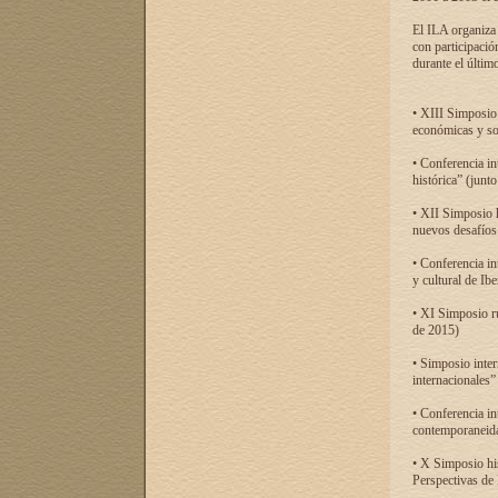
El ILA organiza 
con participació
durante el último
• XIII Simposio 
económicas y so
• Conferencia i
histórica” (jun
• XII Simposio 
nuevos desafíos
• Conferencia in
y cultural de Ib
• XI Simposio r
de 2015)
• Simposio inter
internacionales”
• Conferencia in
contemporaneida
• X Simposio his
Perspectivas de