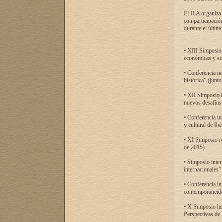
El ILA organiza 
con participació
durante el último
• XIII Simposio 
económicas y so
• Conferencia i
histórica” (jun
• XII Simposio 
nuevos desafíos
• Conferencia in
y cultural de Ib
• XI Simposio r
de 2015)
• Simposio inter
internacionales”
• Conferencia in
contemporaneida
• X Simposio his
Perspectivas de