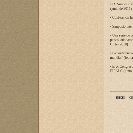
• IX Simposio r
(junio de 2011)
• Conferencia in
• Simposio inter
• Una serie de c
países latinoam
Chile (2010)
• La conferencia
mundial” (febre
• El X Congreso 
FIEALC (junio d
INICIO
GE