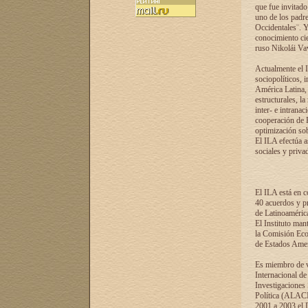
que fue invitado
uno de los padre
Occidentales¨. Y
conocimiento cie
ruso Nikolái Vaví
Actualmente el I
sociopolíticos, 
América Latina, 
estructurales, la
inter- e intrana
cooperación de R
optimización sobr
El ILA efectúa a
sociales y privad
El ILA está en c
40 acuerdos y pr
de Latinoaméric
El Instituto man
la Comisión Eco
de Estados Amer
Es miembro de va
Internacional d
Investigaciones
Política (ALACI
2001 a 2003 el 