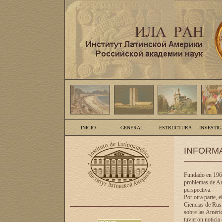
INICIO
GENERAL
ESTRUCTURA
INVESTI
INFORM
Fundado en 1961
problemas de Am
perspectiva.
Por otra parte, 
Ciencias de Rusi
sobre las Améric
tuvieron noticia