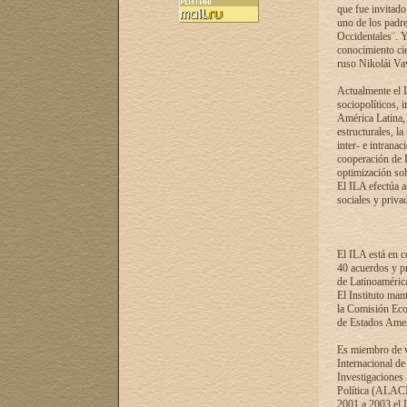
que fue invitado
uno de los padre
Occidentales¨. Y
conocimiento cie
ruso Nikolái Vaví
Actualmente el I
sociopolíticos, 
América Latina, 
estructurales, la
inter- e intrana
cooperación de R
optimización sobr
El ILA efectúa a
sociales y privad
El ILA está en c
40 acuerdos y pr
de Latinoaméric
El Instituto man
la Comisión Eco
de Estados Amer
Es miembro de va
Internacional d
Investigaciones
Política (ALACI
2001 a 2003 el 