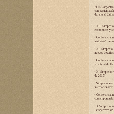
El ILA organiza 
con participació
durante el último
• XIII Simposio 
económicas y so
• Conferencia i
histórica” (jun
• XII Simposio 
nuevos desafíos
• Conferencia in
y cultural de Ib
• XI Simposio r
de 2015)
• Simposio inter
internacionales”
• Conferencia in
contemporaneida
• X Simposio his
Perspectivas de