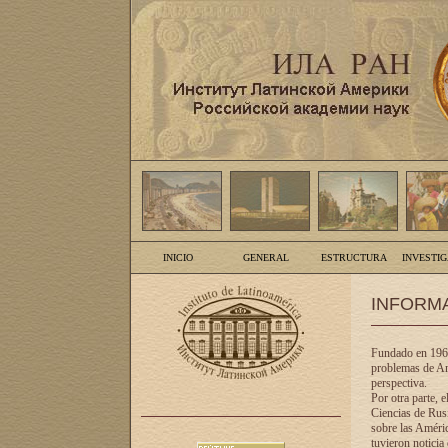
INICIO
GENERAL
ESTRUCTURA
INVESTI
INFORM
Fundado en 1961
problemas de Am
perspectiva.
Por otra parte, 
Ciencias de Rusi
sobre las Améric
tuvieron noticia