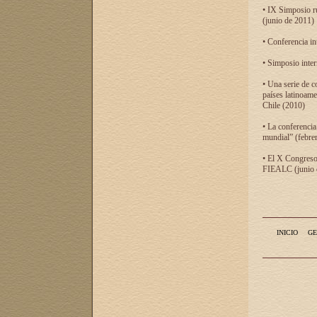
• IX Simposio r
(junio de 2011)
• Conferencia in
• Simposio inter
• Una serie de c
países latinoam
Chile (2010)
• La conferencia
mundial” (febre
• El X Congreso 
FIEALC (junio d
INICIO
GE