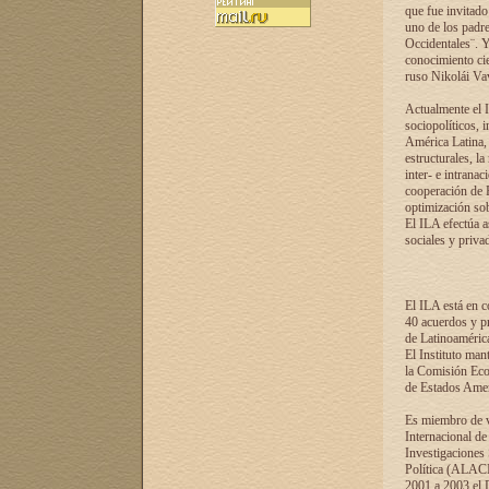
que fue invitado
uno de los padre
Occidentales¨. Y
conocimiento cie
ruso Nikolái Vaví
Actualmente el I
sociopolíticos, 
América Latina, 
estructurales, la
inter- e intrana
cooperación de R
optimización sobr
El ILA efectúa a
sociales y privad
El ILA está en c
40 acuerdos y pr
de Latinoaméric
El Instituto man
la Comisión Eco
de Estados Amer
Es miembro de va
Internacional d
Investigaciones
Política (ALACI
2001 a 2003 el 