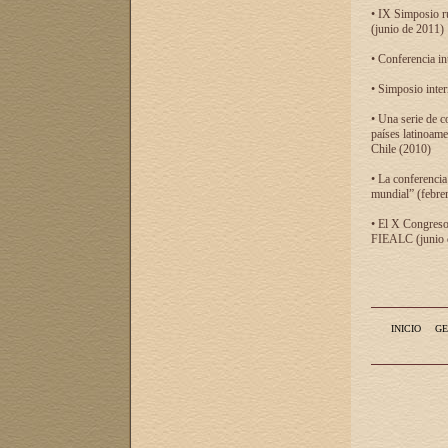
• IX Simposio r
(junio de 2011)
• Conferencia in
• Simposio inter
• Una serie de c
países latinoam
Chile (2010)
• La conferencia
mundial” (febre
• El X Congreso 
FIEALC (junio d
INICIO
GE