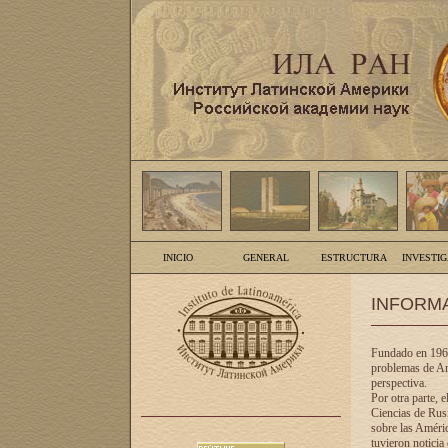
INICIO
GENERAL
ESTRUCTURA
INVESTI
INFORM
Fundado en 1961
problemas de Am
perspectiva.
Por otra parte, 
Ciencias de Rusi
sobre las Améric
tuvieron noticia