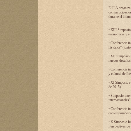
El ILA organiza 
con participació
durante el último
• XIII Simposio 
económicas y so
• Conferencia i
histórica” (jun
• XII Simposio 
nuevos desafíos
• Conferencia in
y cultural de Ib
• XI Simposio r
de 2015)
• Simposio inter
internacionales”
• Conferencia in
contemporaneida
• X Simposio his
Perspectivas de