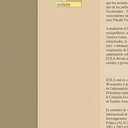
que fue invitado
uno de los padre
Occidentales¨. Y
conocimiento cie
ruso Nikolái Vaví
Actualmente el I
sociopolíticos, 
América Latina, 
estructurales, la
inter- e intrana
cooperación de R
optimización sobr
El ILA efectúa a
sociales y privad
El ILA está en c
40 acuerdos y pr
de Latinoaméric
El Instituto man
la Comisión Eco
de Estados Amer
Es miembro de va
Internacional d
Investigaciones
Política (ALACI
2001 a 2003 el 