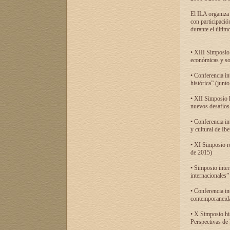
El ILA organiza 
con participació
durante el último
• XIII Simposio 
económicas y so
• Conferencia i
histórica” (jun
• XII Simposio 
nuevos desafíos
• Conferencia in
y cultural de Ib
• XI Simposio r
de 2015)
• Simposio inter
internacionales”
• Conferencia in
contemporaneida
• X Simposio his
Perspectivas de