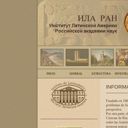
INICIO
GENERAL
ESTRUCTURA
INVESTI
INFORM
Fundado en 1961
problemas de Am
perspectiva.
Por otra parte, 
Ciencias de Rusi
sobre las Améric
tuvieron noticia