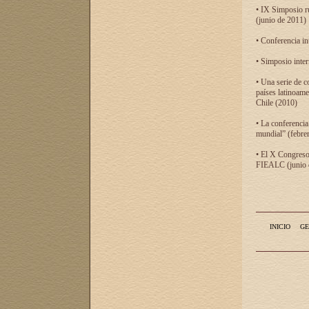
• IX Simposio r
(junio de 2011)
• Conferencia in
• Simposio inter
• Una serie de c
países latinoam
Chile (2010)
• La conferencia
mundial” (febre
• El X Congreso 
FIEALC (junio d
INICIO
GE