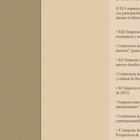
El ILA organiza 
con participació
durante el último
• XIII Simposio 
económicas y so
• Conferencia i
histórica” (jun
• XII Simposio 
nuevos desafíos
• Conferencia in
y cultural de Ib
• XI Simposio r
de 2015)
• Simposio inter
internacionales”
• Conferencia in
contemporaneida
• X Simposio his
Perspectivas de