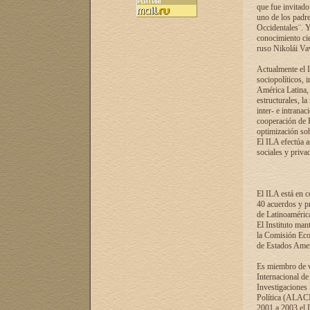
que fue invitado
uno de los padre
Occidentales¨. Y
conocimiento cie
ruso Nikolái Vaví
Actualmente el I
sociopolíticos, 
América Latina, 
estructurales, la
inter- e intrana
cooperación de R
optimización sobr
El ILA efectúa a
sociales y privad
El ILA está en c
40 acuerdos y pr
de Latinoaméric
El Instituto man
la Comisión Eco
de Estados Amer
Es miembro de va
Internacional d
Investigaciones
Política (ALACI
2001 a 2003 el 