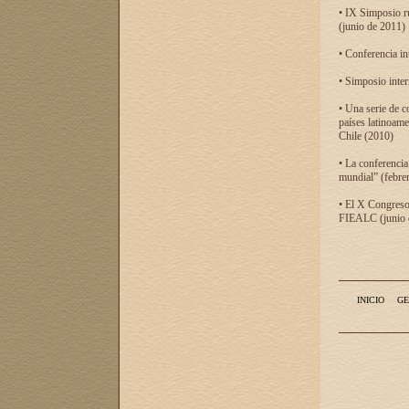
• IX Simposio r
(junio de 2011)
• Conferencia in
• Simposio inter
• Una serie de c
países latinoam
Chile (2010)
• La conferencia
mundial” (febre
• El X Congreso 
FIEALC (junio d
INICIO
GE