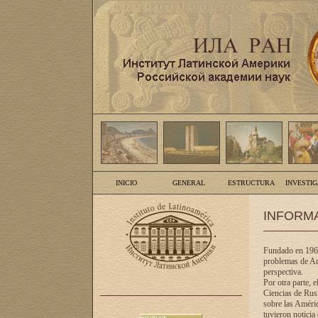
INICIO
GENERAL
ESTRUCTURA
INVESTI
INFORM
Fundado en 1961
problemas de Am
perspectiva.
Por otra parte, 
Ciencias de Rusi
sobre las Améric
tuvieron noticia