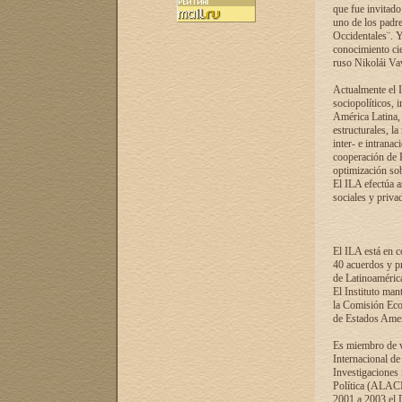
que fue invitado
uno de los padre
Occidentales¨. Y
conocimiento cie
ruso Nikolái Vaví
Actualmente el I
sociopolíticos, 
América Latina, 
estructurales, la
inter- e intrana
cooperación de R
optimización sobr
El ILA efectúa a
sociales y privad
El ILA está en c
40 acuerdos y pr
de Latinoaméric
El Instituto man
la Comisión Eco
de Estados Amer
Es miembro de va
Internacional d
Investigaciones
Política (ALACI
2001 a 2003 el 