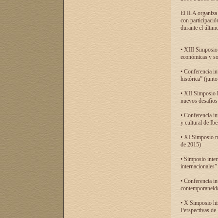
El ILA organiza 
con participació
durante el último
• XIII Simposio 
económicas y so
• Conferencia i
histórica” (jun
• XII Simposio 
nuevos desafíos
• Conferencia in
y cultural de Ib
• XI Simposio r
de 2015)
• Simposio inter
internacionales”
• Conferencia in
contemporaneida
• X Simposio his
Perspectivas de