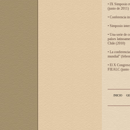
• IX Simposio r
(junio de 2011)
• Conferencia in
• Simposio inter
• Una serie de c
países latinoam
Chile (2010)
• La conferencia
mundial” (febre
• El X Congreso 
FIEALC (junio d
INICIO
GE