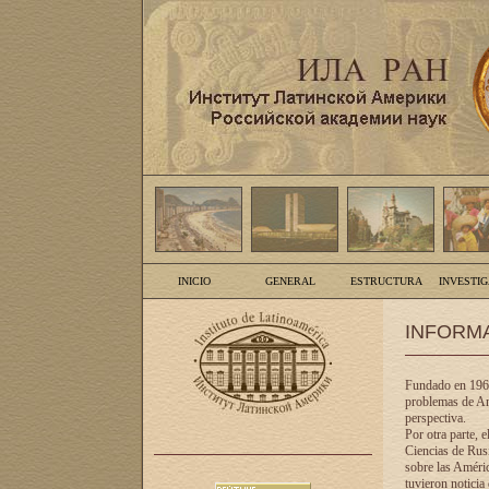
INICIO
GENERAL
ESTRUCTURA
INVESTI
INFORM
Fundado en 1961
problemas de Am
perspectiva.
Por otra parte, 
Ciencias de Rusi
sobre las Améric
tuvieron noticia