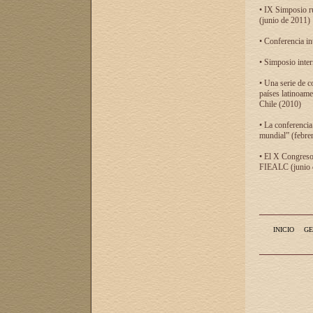
• IX Simposio r
(junio de 2011)
• Conferencia in
• Simposio inter
• Una serie de c
países latinoam
Chile (2010)
• La conferencia
mundial” (febre
• El X Congreso 
FIEALC (junio d
INICIO
GE