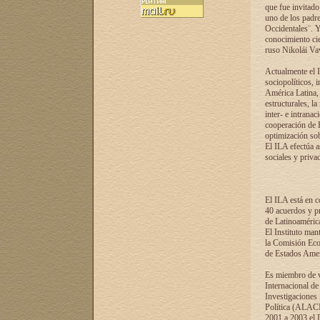
que fue invitado
uno de los padre
Occidentales¨. Y
conocimiento cie
ruso Nikolái Vaví
Actualmente el I
sociopolíticos, 
América Latina, 
estructurales, la
inter- e intrana
cooperación de R
optimización sobr
El ILA efectúa a
sociales y privad
El ILA está en c
40 acuerdos y pr
de Latinoaméric
El Instituto man
la Comisión Eco
de Estados Amer
Es miembro de va
Internacional d
Investigaciones
Política (ALACI
2001 a 2003 el 