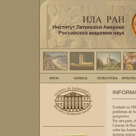
INICIO
GENERAL
ESTRUCTURA
INVESTI
INFORM
Fundado en 1961
problemas de Am
perspectiva.
Por otra parte, 
Ciencias de Rusi
sobre las Améric
tuvieron noticia