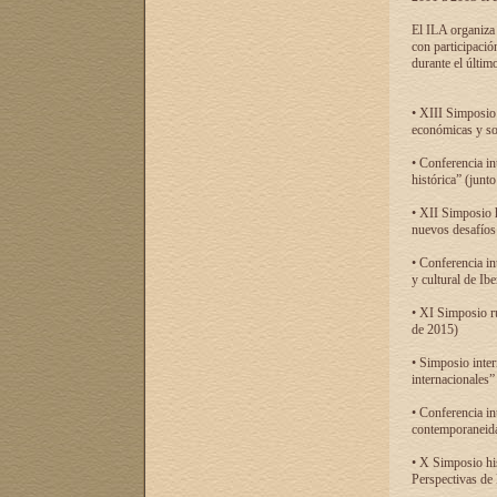
El ILA organiza 
con participació
durante el último
• XIII Simposio 
económicas y so
• Conferencia i
histórica” (jun
• XII Simposio 
nuevos desafíos
• Conferencia in
y cultural de Ib
• XI Simposio r
de 2015)
• Simposio inter
internacionales”
• Conferencia in
contemporaneida
• X Simposio his
Perspectivas de