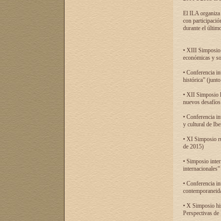
El ILA organiza 
con participació
durante el último
• XIII Simposio 
económicas y so
• Conferencia i
histórica” (jun
• XII Simposio 
nuevos desafíos
• Conferencia in
y cultural de Ib
• XI Simposio r
de 2015)
• Simposio inter
internacionales”
• Conferencia in
contemporaneida
• X Simposio his
Perspectivas de