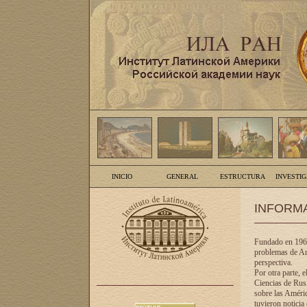
INICIO
GENERAL
ESTRUCTURA
INVESTI
INFORM
Fundado en 1961
problemas de Am
perspectiva.
Por otra parte, 
Ciencias de Rusi
sobre las Améric
tuvieron noticia