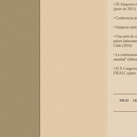
• IX Simposio r
(junio de 2011)
• Conferencia in
• Simposio inter
• Una serie de c
países latinoam
Chile (2010)
• La conferencia
mundial” (febre
• El X Congreso 
FIEALC (junio d
INICIO
GE