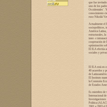
que fue invitado
uno de los padre
Occidentales¨. Y
conocimiento cie
ruso Nikolái Vaví
Actualmente el I
sociopolíticos, 
América Latina, 
estructurales, la
inter- e intrana
cooperación de R
optimización sobr
El ILA efectúa a
sociales y privad
El ILA está en c
40 acuerdos y pr
de Latinoaméric
El Instituto man
la Comisión Eco
de Estados Amer
Es miembro de va
Internacional d
Investigaciones
Política (ALACI
2001 a 2003 el 