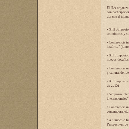
El ILA organiza 
con participació
durante el último
• XIII Simposio 
económicas y so
• Conferencia i
histórica” (jun
• XII Simposio 
nuevos desafíos
• Conferencia in
y cultural de Ib
• XI Simposio r
de 2015)
• Simposio inter
internacionales”
• Conferencia in
contemporaneida
• X Simposio his
Perspectivas de