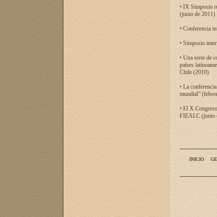
• IX Simposio r
(junio de 2011)
• Conferencia in
• Simposio inter
• Una serie de c
países latinoam
Chile (2010)
• La conferencia
mundial” (febre
• El X Congreso 
FIEALC (junio d
INICIO
GE