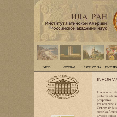
INICIO
GENERAL
ESTRUCTURA
INVESTI
INFORM
Fundado en 1961
problemas de Am
perspectiva.
Por otra parte, 
Ciencias de Rusi
sobre las Améric
tuvieron noticia