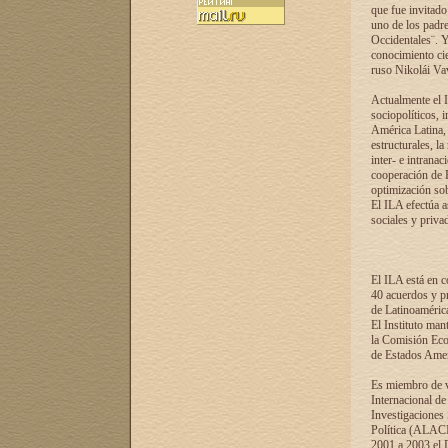
que fue invitado
uno de los padre
Occidentales¨. Y
conocimiento cie
ruso Nikolái Vaví
Actualmente el I
sociopolíticos, 
América Latina, 
estructurales, la
inter- e intrana
cooperación de R
optimización sobr
El ILA efectúa a
sociales y privad
El ILA está en c
40 acuerdos y pr
de Latinoaméric
El Instituto man
la Comisión Eco
de Estados Amer
Es miembro de va
Internacional d
Investigaciones
Política (ALACI
2001 a 2003 el 