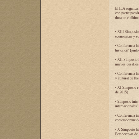
El ILA organiza 
con participació
durante el último
• XIII Simposio 
económicas y so
• Conferencia i
histórica” (jun
• XII Simposio 
nuevos desafíos
• Conferencia in
y cultural de Ib
• XI Simposio r
de 2015)
• Simposio inter
internacionales”
• Conferencia in
contemporaneida
• X Simposio his
Perspectivas de