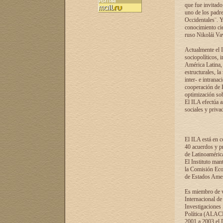
que fue invitado
uno de los padre
Occidentales¨. Y
conocimiento cie
ruso Nikolái Vaví
Actualmente el I
sociopolíticos, 
América Latina, 
estructurales, la
inter- e intrana
cooperación de R
optimización sobr
El ILA efectúa a
sociales y privad
El ILA está en c
40 acuerdos y pr
de Latinoaméric
El Instituto man
la Comisión Eco
de Estados Amer
Es miembro de va
Internacional d
Investigaciones
Política (ALACI
2001 a 2003 el 