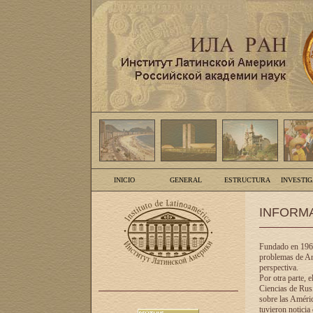
INICIO
GENERAL
ESTRUCTURA
INVESTI
INFORM
Fundado en 1961
problemas de Am
perspectiva.
Por otra parte, 
Ciencias de Rusi
sobre las Améric
tuvieron noticia