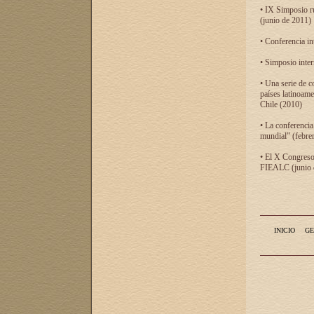
• IX Simposio r
(junio de 2011)
• Conferencia in
• Simposio inter
• Una serie de c
países latinoam
Chile (2010)
• La conferencia
mundial” (febre
• El X Congreso 
FIEALC (junio d
INICIO
GE