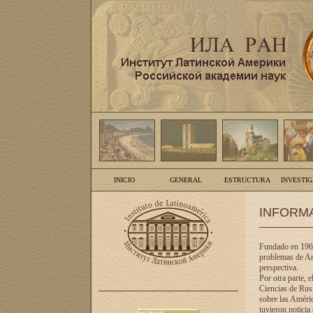
INICIO
GENERAL
ESTRUCTURA
INVESTI
INFORM
Fundado en 1961
problemas de Am
perspectiva.
Por otra parte, 
Ciencias de Rusi
sobre las Améric
tuvieron noticia