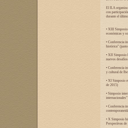
El ILA organiza 
con participació
durante el último
• XIII Simposio 
económicas y so
• Conferencia i
histórica” (jun
• XII Simposio 
nuevos desafíos
• Conferencia in
y cultural de Ib
• XI Simposio r
de 2015)
• Simposio inter
internacionales”
• Conferencia in
contemporaneida
• X Simposio his
Perspectivas de