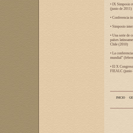
• IX Simposio r
(junio de 2011)
• Conferencia in
• Simposio inter
• Una serie de c
países latinoam
Chile (2010)
• La conferencia
mundial” (febre
• El X Congreso 
FIEALC (junio d
INICIO
GE