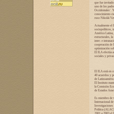
que fue invitado
uno de los padre
Occidentales¨. Y
conocimiento cie
ruso Nikolái Vaví
Actualmente el I
sociopolíticos, 
América Latina, 
estructurales, la
inter- e intrana
cooperación de R
optimización sobr
El ILA efectúa a
sociales y privad
El ILA está en c
40 acuerdos y pr
de Latinoaméric
El Instituto man
la Comisión Eco
de Estados Amer
Es miembro de va
Internacional d
Investigaciones
Política (ALACI
2001 a 2003 el 