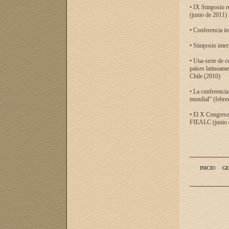
• IX Simposio r
(junio de 2011)
• Conferencia in
• Simposio inter
• Una serie de c
países latinoam
Chile (2010)
• La conferencia
mundial” (febre
• El X Congreso 
FIEALC (junio d
INICIO
GE