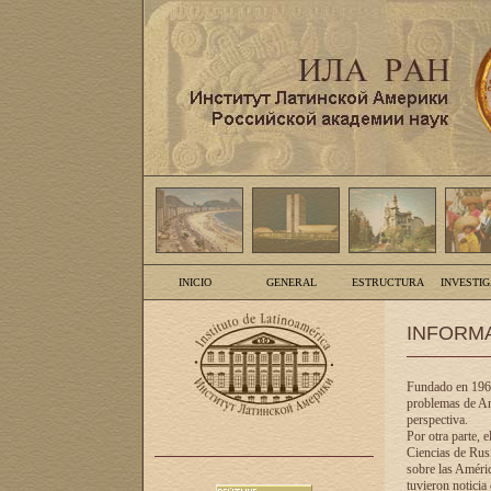
INICIO
GENERAL
ESTRUCTURA
INVESTI
INFORM
Fundado en 1961
problemas de Am
perspectiva.
Por otra parte, 
Ciencias de Rusi
sobre las Améric
tuvieron noticia