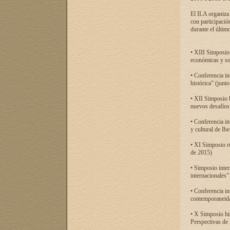
El ILA organiza 
con participació
durante el último
• XIII Simposio 
económicas y so
• Conferencia i
histórica” (jun
• XII Simposio 
nuevos desafíos
• Conferencia in
y cultural de Ib
• XI Simposio r
de 2015)
• Simposio inter
internacionales”
• Conferencia in
contemporaneida
• X Simposio his
Perspectivas de