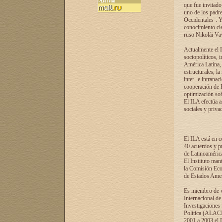
que fue invitado
uno de los padre
Occidentales¨. Y
conocimiento cie
ruso Nikolái Vaví
Actualmente el I
sociopolíticos, 
América Latina, 
estructurales, la
inter- e intrana
cooperación de R
optimización sobr
El ILA efectúa a
sociales y privad
El ILA está en c
40 acuerdos y pr
de Latinoaméric
El Instituto man
la Comisión Eco
de Estados Amer
Es miembro de va
Internacional d
Investigaciones
Política (ALACI
2001 a 2003 el 