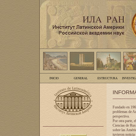
INICIO
GENERAL
ESTRUCTURA
INVESTI
INFORM
Fundado en 1961
problemas de Am
perspectiva.
Por otra parte, 
Ciencias de Rusi
sobre las Améric
tuvieron noticia