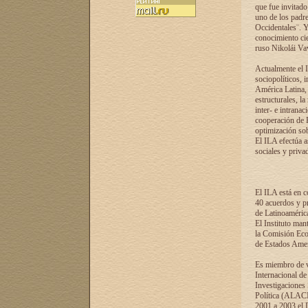
que fue invitado
uno de los padre
Occidentales¨. Y
conocimiento cie
ruso Nikolái Vaví
Actualmente el I
sociopolíticos, 
América Latina, 
estructurales, la
inter- e intrana
cooperación de R
optimización sobr
El ILA efectúa a
sociales y privad
El ILA está en c
40 acuerdos y pr
de Latinoaméric
El Instituto man
la Comisión Eco
de Estados Amer
Es miembro de va
Internacional d
Investigaciones
Política (ALACI
2001 a 2003 el 