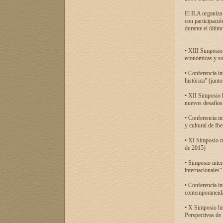
El ILA organiza 
con participació
durante el último
• XIII Simposio 
económicas y so
• Conferencia i
histórica” (jun
• XII Simposio 
nuevos desafíos
• Conferencia in
y cultural de Ib
• XI Simposio r
de 2015)
• Simposio inter
internacionales”
• Conferencia in
contemporaneida
• X Simposio his
Perspectivas de