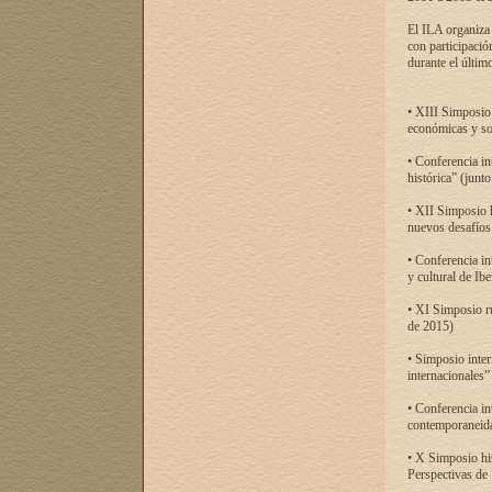
El ILA organiza 
con participació
durante el último
• XIII Simposio 
económicas y so
• Conferencia i
histórica” (jun
• XII Simposio 
nuevos desafíos
• Conferencia in
y cultural de Ib
• XI Simposio r
de 2015)
• Simposio inter
internacionales”
• Conferencia in
contemporaneida
• X Simposio his
Perspectivas de