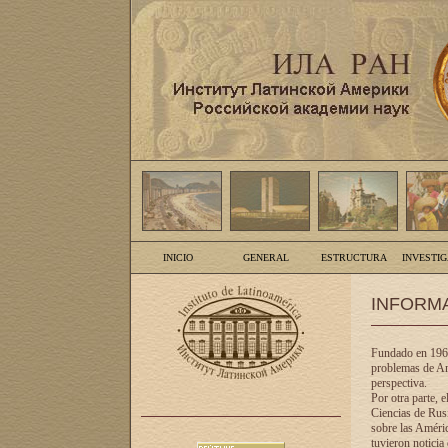
INICIO
GENERAL
ESTRUCTURA
INVESTI
INFORM
Fundado en 1961
problemas de Am
perspectiva.
Por otra parte, 
Ciencias de Rusi
sobre las Améric
tuvieron noticia