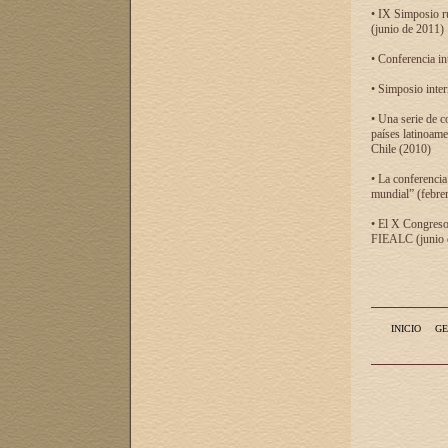
• IX Simposio r
(junio de 2011)
• Conferencia in
• Simposio inter
• Una serie de c
países latinoam
Chile (2010)
• La conferencia
mundial” (febre
• El X Congreso 
FIEALC (junio d
INICIO
GE