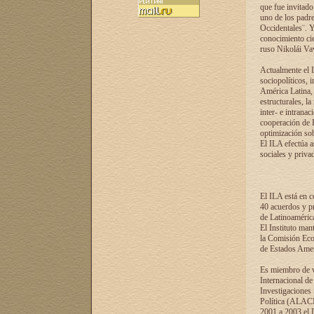
que fue invitado
uno de los padre
Occidentales¨. Y
conocimiento cie
ruso Nikolái Vaví
Actualmente el I
sociopolíticos, 
América Latina, 
estructurales, la
inter- e intrana
cooperación de R
optimización sobr
El ILA efectúa a
sociales y privad
El ILA está en c
40 acuerdos y pr
de Latinoaméric
El Instituto man
la Comisión Eco
de Estados Amer
Es miembro de va
Internacional d
Investigaciones
Política (ALACI
2001 a 2003 el 