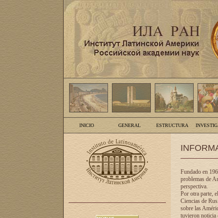
INICIO
GENERAL
ESTRUCTURA
INVESTI
INFORM
Fundado en 1961
problemas de Am
perspectiva.
Por otra parte, 
Ciencias de Rusi
sobre las Améric
tuvieron noticia