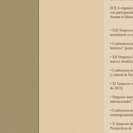
El ILA organiza 
con participació
durante el último
• XIII Simposio 
económicas y so
• Conferencia i
histórica” (jun
• XII Simposio 
nuevos desafíos
• Conferencia in
y cultural de Ib
• XI Simposio r
de 2015)
• Simposio inter
internacionales”
• Conferencia in
contemporaneida
• X Simposio his
Perspectivas de