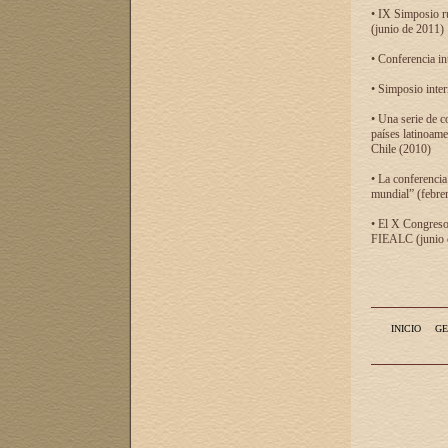
• IX Simposio r
(junio de 2011)
• Conferencia in
• Simposio inter
• Una serie de c
países latinoam
Chile (2010)
• La conferencia
mundial” (febre
• El X Congreso 
FIEALC (junio d
INICIO
GE