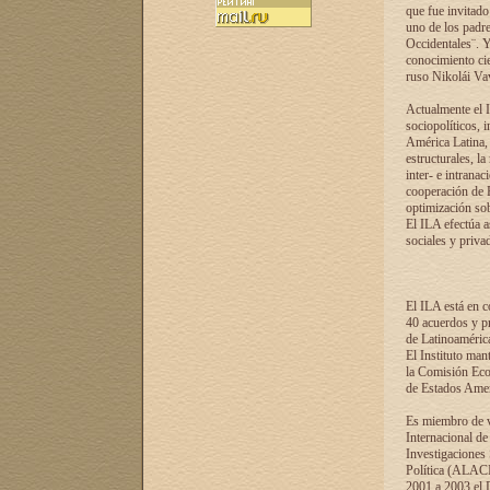
que fue invitado
uno de los padre
Occidentales¨. Y
conocimiento cie
ruso Nikolái Vaví
Actualmente el I
sociopolíticos, 
América Latina, 
estructurales, la
inter- e intrana
cooperación de R
optimización sobr
El ILA efectúa a
sociales y privad
El ILA está en c
40 acuerdos y pr
de Latinoaméric
El Instituto man
la Comisión Eco
de Estados Amer
Es miembro de va
Internacional d
Investigaciones
Política (ALACI
2001 a 2003 el 