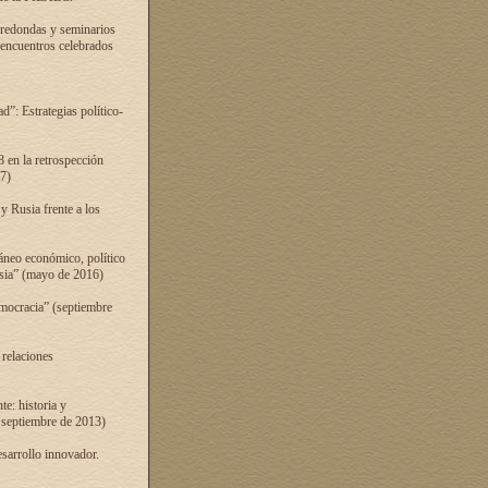
 redondas y seminarios
s encuentros celebrados
”: Estrategias político-
 en la retrospección
7)
 Rusia frente a los
áneo económico, político
Rusia” (mayo de 2016)
mocracia” (septiembre
 relaciones
e: historia y
 septiembre de 2013)
sarrollo innovador.