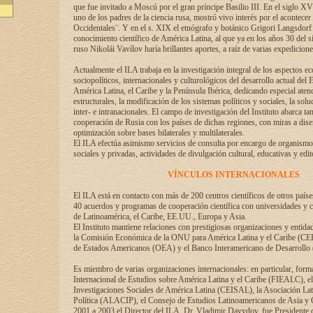
que fue invitado a Moscú por el gran príncipe Basilio III. En el siglo X
uno de los padres de la ciencia rusa, mostró vivo interés por el acontecer 
Occidentales¨. Y en el s. XIX el etnógrafo y botánico Grigori Langsdorf 
conocimiento científico de América Latina, al que ya en los años 30 del s
ruso Nikolái Vavílov haría brillantes aportes, a raíz de varias expedicione
Actualmente el ILA trabaja en la investigación integral de los aspectos e
sociopolíticos, internacionales y culturológicos del desarrollo actual del 
América Latina, el Caribe y la Península Ibérica, dedicando especial aten
estructurales, la modificación de los sistemas políticos y sociales, la solu
inter- e intranacionales. El campo de investigación del Instituto abarca t
cooperación de Rusia con los países de dichas regiones, con miras a dise
optimización sobre bases bilaterales y multilaterales.
El ILA efectúa asimismo servicios de consulta por encargo de organismos
sociales y privadas, actividades de divulgación cultural, educativas y edito
VÍNCULOS INTERNACIONALES
El ILA está en contacto con más de 200 centros científicos de otros país
40 acuerdos y programas de cooperación científica con universidades y c
de Latinoamérica, el Caribe, EE.UU., Europa y Asia.
El Instituto mantiene relaciones con prestigiosas organizaciones y entid
la Comisión Económica de la ONU para América Latina y el Caribe (CE
de Estados Americanos (OEA) y el Banco Interamericano de Desarrollo
Es miembro de varias organizaciones internacionales: en particular, form
Internacional de Estudios sobre América Latina y el Caribe (FIEALC), 
Investigaciones Sociales de América Latina (CEISAL), la Asociación La
Política (ALACIP), el Consejo de Estudios Latinoamericanos de Asia 
2001 a 2003 el Director del ILA, Dr. Vladimir Davydov, fue Presidente