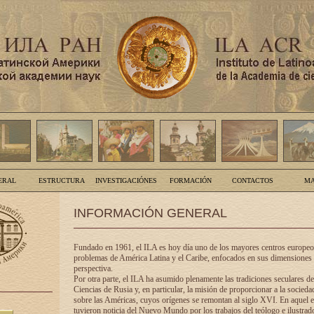
ERAL
ESTRUCTURA
INVESTIGACIÓNES
FORMACIÓN
CONTACTOS
MA
INFORMACIÓN GENERAL
Fundado en 1961, el ILA es hoy día uno de los mayores centros europeos
problemas de América Latina y el Caribe, enfocados en sus dimensiones 
perspectiva.
Por otra parte, el ILA ha asumido plenamente las tradiciones seculares d
Ciencias de Rusia y, en particular, la misión de proporcionar a la socieda
sobre las Américas, cuyos orígenes se remontan al siglo XVI. En aquel e
tuvieron noticia del Nuevo Mundo por los trabajos del teólogo e ilustra