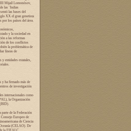
VIII Mijaíl Lomonósov,
de las ¨Indias
sentó las bases del
iglo XX el gran genetista
s por los países del área.
conómicos,
Estado y la sociedad en
ción a las reformas
ción de los conflictos
ambién la problemática de
ñar líneas de
 y entidades estatales,
riales.
es y ha firmado más de
entros de investigación
ades internacionales como
PAL), la Organización
 (BID).
a parte de la Federación
el Consejo Europeo de
tinoamericana de Ciencia
y Oceanía (CELAO). De
 de la FIEALC.