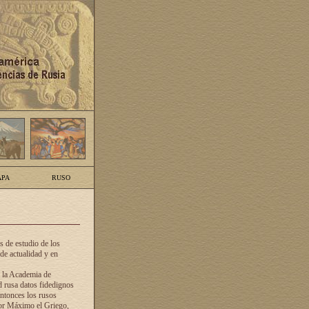
PA
RUSO
 de estudio de los
de actualidad y en
e la Academia de
d rusa datos fidedignos
ntonces los rusos
dor Máximo el Griego,