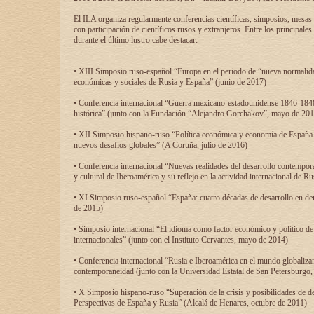
El ILA organiza regularmente conferencias científicas, simposios, mesas
con participación de científicos rusos y extranjeros. Entre los principale
durante el último lustro cabe destacar:
• XIII Simposio ruso-español “Europa en el periodo de “nueva normalidad
económicas y sociales de Rusia y España” (junio de 2017)
• Conferencia internacional “Guerra mexicano-estadounidense 1846-1848
histórica” (junto con la Fundación “Alejandro Gorchakov”, mayo de 201
• XII Simposio hispano-ruso “Política económica y economía de España y
nuevos desafíos globales” (A Coruña, julio de 2016)
• Conferencia internacional “Nuevas realidades del desarrollo contempor
y cultural de Iberoamérica y su reflejo en la actividad internacional de 
• XI Simposio ruso-español “España: cuatro décadas de desarrollo en de
de 2015)
• Simposio internacional “El idioma como factor económico y político de
internacionales” (junto con el Instituto Cervantes, mayo de 2014)
• Conferencia internacional “Rusia e Iberoamérica en el mundo globalizant
contemporaneidad (junto con la Universidad Estatal de San Petersburgo,
• X Simposio hispano-ruso “Superación de la crisis y posibilidades de de
Perspectivas de España y Rusia” (Alcalá de Henares, octubre de 2011)