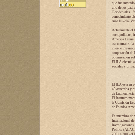
que fue invitado
uno de los padre
Occidentales¨. Y
conocimiento cie
ruso Nikolái Vaví
Actualmente el I
sociopolíticos, 
América Latina, 
estructurales, la
inter- e intrana
cooperación de R
optimización sobr
El ILA efectúa a
sociales y privad
El ILA está en c
40 acuerdos y pr
de Latinoaméric
El Instituto man
la Comisión Eco
de Estados Amer
Es miembro de va
Internacional d
Investigaciones
Política (ALACI
2001 a 2003 el 