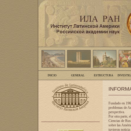
INICIO
GENERAL
ESTRUCTURA
INVESTI
INFORM
Fundado en 1961
problemas de Am
perspectiva.
Por otra parte, 
Ciencias de Rusi
sobre las Améric
tuvieron noticia