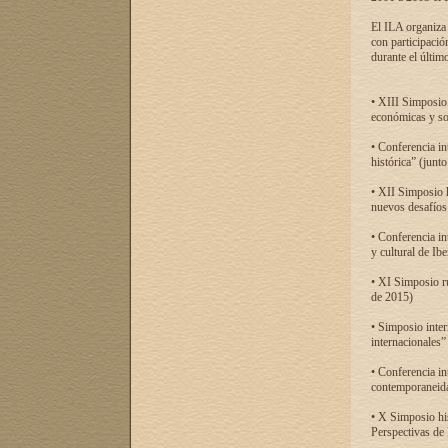
El ILA organiza 
con participació
durante el último
• XIII Simposio 
económicas y so
• Conferencia i
histórica” (jun
• XII Simposio 
nuevos desafíos
• Conferencia in
y cultural de Ib
• XI Simposio r
de 2015)
• Simposio inter
internacionales”
• Conferencia in
contemporaneida
• X Simposio his
Perspectivas de