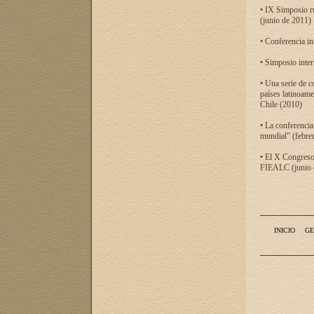
• IX Simposio r
(junio de 2011)
• Conferencia in
• Simposio inter
• Una serie de c
países latinoam
Chile (2010)
• La conferencia
mundial” (febre
• El X Congreso 
FIEALC (junio d
INICIO
GE