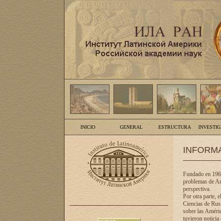
INICIO
GENERAL
ESTRUCTURA
INVESTI
INFORM
Fundado en 1961
problemas de Am
perspectiva.
Por otra parte, 
Ciencias de Rusi
sobre las Améric
tuvieron noticia