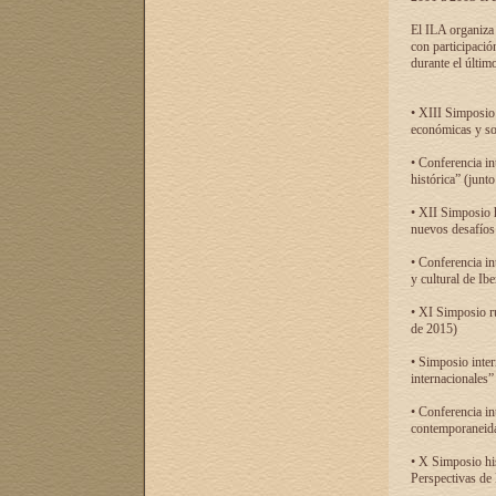
El ILA organiza 
con participació
durante el último
• XIII Simposio 
económicas y so
• Conferencia i
histórica” (jun
• XII Simposio 
nuevos desafíos
• Conferencia in
y cultural de Ib
• XI Simposio r
de 2015)
• Simposio inter
internacionales”
• Conferencia in
contemporaneida
• X Simposio his
Perspectivas de