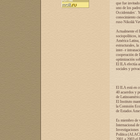
que fue invitado
uno de los padre
Occidentales¨. Y
conocimiento cie
ruso Nikolái Vaví
Actualmente el I
sociopolíticos, 
América Latina, 
estructurales, la
inter- e intrana
cooperación de R
optimización sobr
El ILA efectúa a
sociales y privad
El ILA está en c
40 acuerdos y pr
de Latinoaméric
El Instituto man
la Comisión Eco
de Estados Amer
Es miembro de va
Internacional d
Investigaciones
Política (ALACI
2001 a 2003 el 