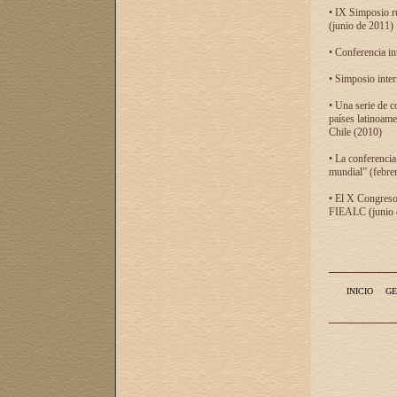
• IX Simposio r
(junio de 2011)
• Conferencia in
• Simposio inter
• Una serie de c
países latinoam
Chile (2010)
• La conferencia
mundial” (febre
• El X Congreso 
FIEALC (junio d
INICIO
GE