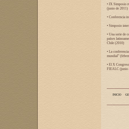
• IX Simposio r
(junio de 2011)
• Conferencia in
• Simposio inter
• Una serie de c
países latinoam
Chile (2010)
• La conferencia
mundial” (febre
• El X Congreso 
FIEALC (junio d
INICIO
GE