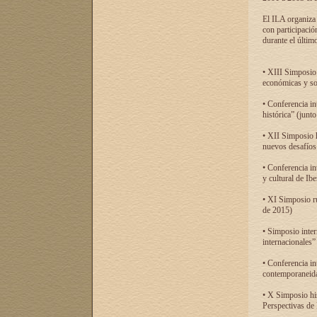
El ILA organiza 
con participació
durante el último
• XIII Simposio 
económicas y so
• Conferencia i
histórica” (jun
• XII Simposio 
nuevos desafíos
• Conferencia in
y cultural de Ib
• XI Simposio r
de 2015)
• Simposio inter
internacionales”
• Conferencia in
contemporaneida
• X Simposio his
Perspectivas de