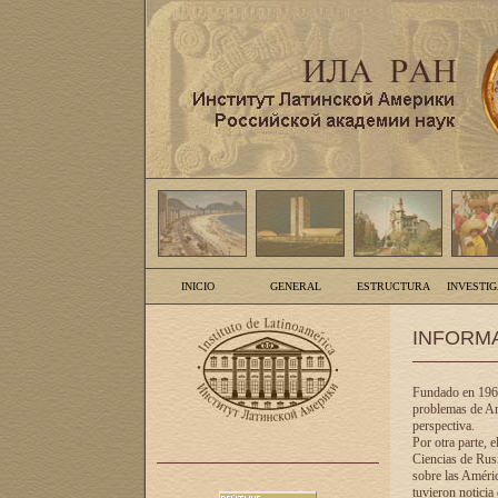
INICIO
GENERAL
ESTRUCTURA
INVESTI
INFORM
Fundado en 1961
problemas de Am
perspectiva.
Por otra parte, 
Ciencias de Rusi
sobre las Améric
tuvieron noticia