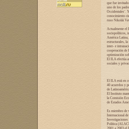
que fue invitado
uno de los padre
Occidentales¨. Y
conocimiento cie
ruso Nikolái Vaví
Actualmente el I
sociopolíticos, 
América Latina, 
estructurales, la
inter- e intrana
cooperación de R
optimización sobr
El ILA efectúa a
sociales y privad
El ILA está en c
40 acuerdos y pr
de Latinoaméric
El Instituto man
la Comisión Eco
de Estados Amer
Es miembro de va
Internacional d
Investigaciones
Política (ALACI
2001 a 2003 el 