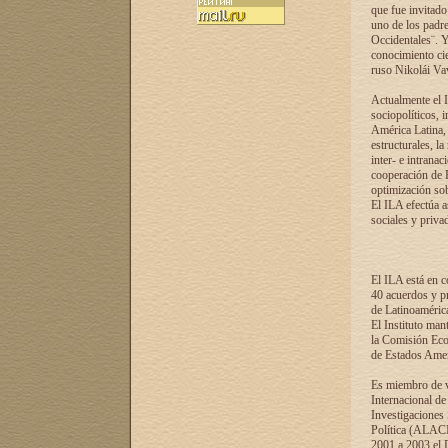
que fue invitado
uno de los padre
Occidentales¨. Y
conocimiento cie
ruso Nikolái Vaví
Actualmente el I
sociopolíticos, 
América Latina, 
estructurales, la
inter- e intrana
cooperación de R
optimización sobr
El ILA efectúa a
sociales y privad
El ILA está en c
40 acuerdos y pr
de Latinoaméric
El Instituto man
la Comisión Eco
de Estados Amer
Es miembro de va
Internacional d
Investigaciones
Política (ALACI
2001 a 2003 el 