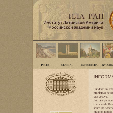
INICIO
GENERAL
ESTRUCTURA
INVESTI
INFORM
Fundado en 1961
problemas de Am
perspectiva.
Por otra parte, 
Ciencias de Rusi
sobre las Améric
tuvieron noticia