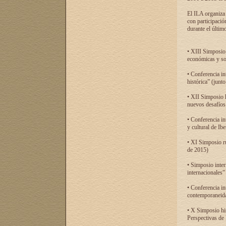
El ILA organiza 
con participació
durante el último
• XIII Simposio 
económicas y so
• Conferencia i
histórica” (jun
• XII Simposio 
nuevos desafíos
• Conferencia in
y cultural de Ib
• XI Simposio r
de 2015)
• Simposio inter
internacionales”
• Conferencia in
contemporaneida
• X Simposio his
Perspectivas de