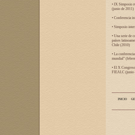
• IX Simposio r
(junio de 2011)
• Conferencia in
• Simposio inter
• Una serie de c
países latinoam
Chile (2010)
• La conferencia
mundial” (febre
• El X Congreso 
FIEALC (junio d
INICIO
GE