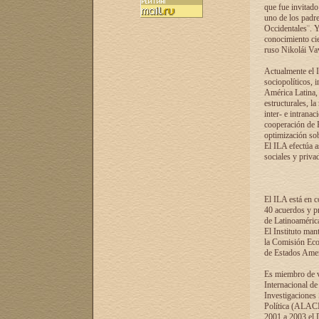
que fue invitado
uno de los padre
Occidentales¨. Y
conocimiento cie
ruso Nikolái Vaví
Actualmente el I
sociopolíticos, 
América Latina, 
estructurales, la
inter- e intrana
cooperación de R
optimización sobr
El ILA efectúa a
sociales y privad
El ILA está en c
40 acuerdos y pr
de Latinoaméric
El Instituto man
la Comisión Eco
de Estados Amer
Es miembro de va
Internacional d
Investigaciones
Política (ALACI
2001 a 2003 el 