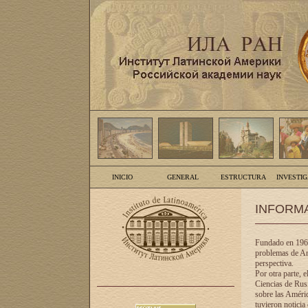
INICIO
GENERAL
ESTRUCTURA
INVESTI
INFORM
Fundado en 1961
problemas de Am
perspectiva.
Por otra parte, 
Ciencias de Rusi
sobre las Améric
tuvieron noticia