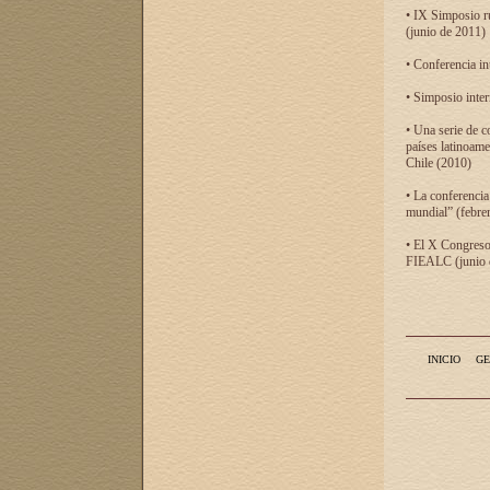
• IX Simposio r
(junio de 2011)
• Conferencia in
• Simposio inter
• Una serie de c
países latinoam
Chile (2010)
• La conferencia
mundial” (febre
• El X Congreso 
FIEALC (junio d
INICIO
GE