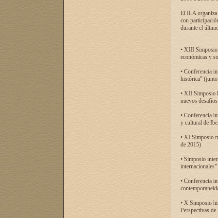
El ILA organiza 
con participació
durante el último
• XIII Simposio 
económicas y so
• Conferencia i
histórica” (jun
• XII Simposio 
nuevos desafíos
• Conferencia in
y cultural de Ib
• XI Simposio r
de 2015)
• Simposio inter
internacionales”
• Conferencia in
contemporaneida
• X Simposio his
Perspectivas de