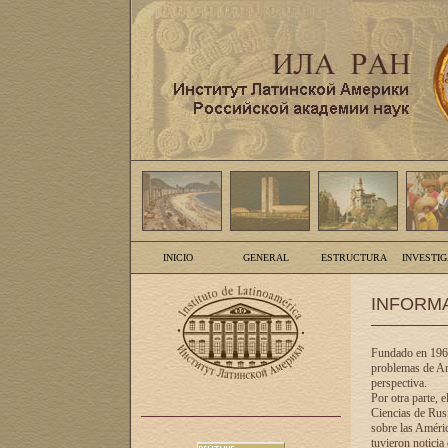
INICIO
GENERAL
ESTRUCTURA
INVESTI
INFORM
Fundado en 1961
problemas de Am
perspectiva.
Por otra parte, 
Ciencias de Rusi
sobre las Améric
tuvieron noticia