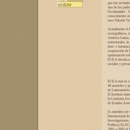
que fue invitado
uno de los padre
Occidentales¨. Y
conocimiento cie
ruso Nikolái Vaví
Actualmente el I
sociopolíticos, 
América Latina, 
estructurales, la
inter- e intrana
cooperación de R
optimización sobr
El ILA efectúa a
sociales y privad
El ILA está en c
40 acuerdos y pr
de Latinoaméric
El Instituto man
la Comisión Eco
de Estados Amer
Es miembro de va
Internacional d
Investigaciones
Política (ALACI
2001 a 2003 el 