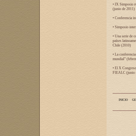
• IX Simposio r
(junio de 2011)
• Conferencia in
• Simposio inter
• Una serie de c
países latinoam
Chile (2010)
• La conferencia
mundial” (febre
• El X Congreso 
FIEALC (junio d
INICIO
GE