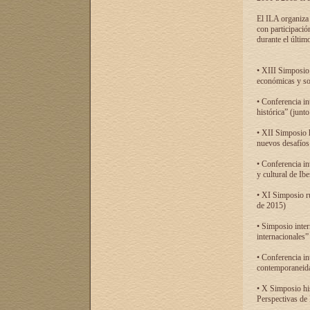
El ILA organiza 
con participació
durante el último
• XIII Simposio 
económicas y so
• Conferencia i
histórica” (jun
• XII Simposio 
nuevos desafíos
• Conferencia in
y cultural de Ib
• XI Simposio r
de 2015)
• Simposio inter
internacionales”
• Conferencia in
contemporaneida
• X Simposio his
Perspectivas de