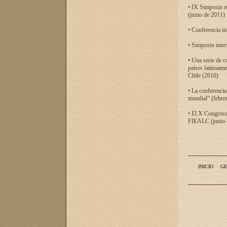
• IX Simposio r
(junio de 2011)
• Conferencia in
• Simposio inter
• Una serie de c
países latinoam
Chile (2010)
• La conferencia
mundial” (febre
• El X Congreso 
FIEALC (junio d
INICIO
GE