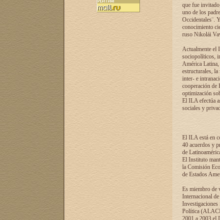
que fue invitado
uno de los padre
Occidentales¨. Y
conocimiento cie
ruso Nikolái Vaví
Actualmente el I
sociopolíticos, 
América Latina, 
estructurales, la
inter- e intrana
cooperación de R
optimización sobr
El ILA efectúa a
sociales y privad
El ILA está en c
40 acuerdos y pr
de Latinoaméric
El Instituto man
la Comisión Eco
de Estados Amer
Es miembro de va
Internacional d
Investigaciones
Política (ALACI
2001 a 2003 el 