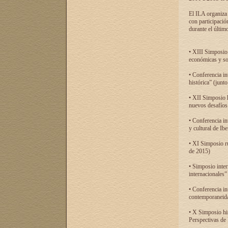
El ILA organiza 
con participació
durante el último
• XIII Simposio 
económicas y so
• Conferencia i
histórica” (jun
• XII Simposio 
nuevos desafíos
• Conferencia in
y cultural de Ib
• XI Simposio r
de 2015)
• Simposio inter
internacionales”
• Conferencia in
contemporaneida
• X Simposio his
Perspectivas de