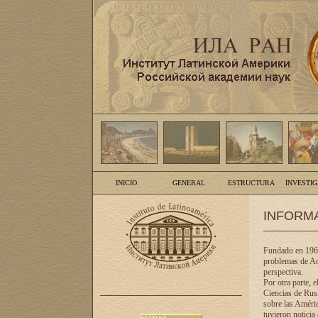
INICIO
GENERAL
ESTRUCTURA
INVESTI
INFORM
Fundado en 1961
problemas de Am
perspectiva.
Por otra parte, 
Ciencias de Rusi
sobre las Améric
tuvieron noticia