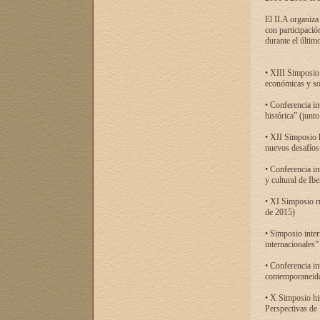
El ILA organiza 
con participació
durante el último
• XIII Simposio 
económicas y so
• Conferencia i
histórica” (jun
• XII Simposio 
nuevos desafíos
• Conferencia in
y cultural de Ib
• XI Simposio r
de 2015)
• Simposio inter
internacionales”
• Conferencia in
contemporaneida
• X Simposio his
Perspectivas de