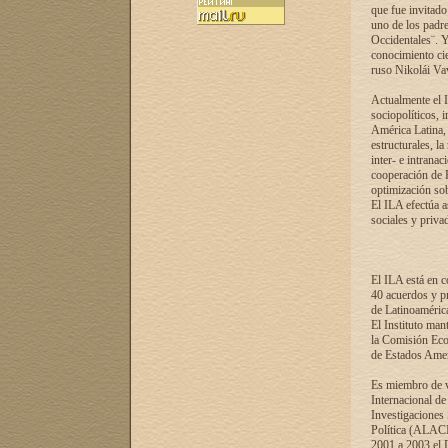
que fue invitado
uno de los padre
Occidentales¨. Y
conocimiento cie
ruso Nikolái Vaví
Actualmente el I
sociopolíticos, 
América Latina, 
estructurales, la
inter- e intrana
cooperación de R
optimización sobr
El ILA efectúa a
sociales y privad
El ILA está en c
40 acuerdos y pr
de Latinoaméric
El Instituto man
la Comisión Eco
de Estados Amer
Es miembro de va
Internacional d
Investigaciones
Política (ALACI
2001 a 2003 el 