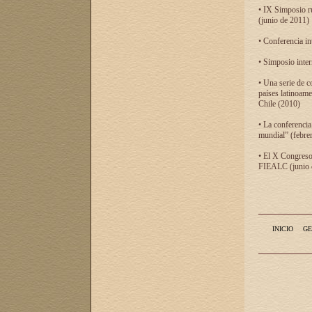
• IX Simposio r
(junio de 2011)
• Conferencia in
• Simposio inter
• Una serie de c
países latinoam
Chile (2010)
• La conferencia
mundial” (febre
• El X Congreso 
FIEALC (junio d
INICIO
GE