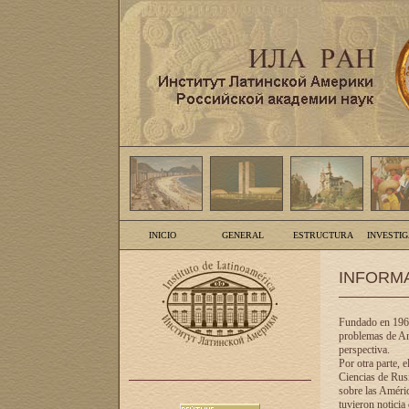
INICIO
GENERAL
ESTRUCTURA
INVESTI
INFORM
Fundado en 1961
problemas de Am
perspectiva.
Por otra parte, 
Ciencias de Rusi
sobre las Améric
tuvieron noticia