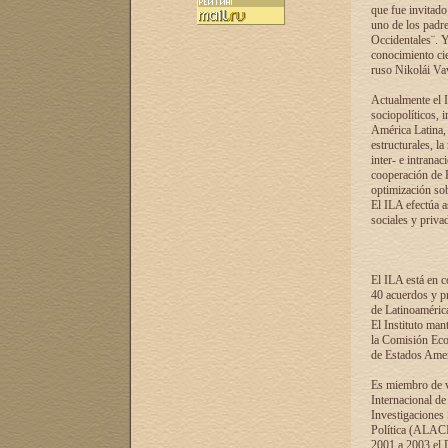
que fue invitado
uno de los padre
Occidentales¨. Y
conocimiento cie
ruso Nikolái Vaví
Actualmente el I
sociopolíticos, 
América Latina, 
estructurales, la
inter- e intrana
cooperación de R
optimización sobr
El ILA efectúa a
sociales y privad
El ILA está en c
40 acuerdos y pr
de Latinoaméric
El Instituto man
la Comisión Eco
de Estados Amer
Es miembro de va
Internacional d
Investigaciones
Política (ALACI
2001 a 2003 el 