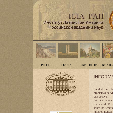
INICIO
GENERAL
ESTRUCTURA
INVESTI
INFORM
Fundado en 1961
problemas de Am
perspectiva.
Por otra parte, 
Ciencias de Rusi
sobre las Améric
tuvieron noticia