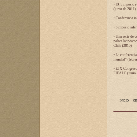
• IX Simposio r
(junio de 2011)
• Conferencia in
• Simposio inter
• Una serie de c
países latinoam
Chile (2010)
• La conferencia
mundial” (febre
• El X Congreso 
FIEALC (junio d
INICIO
GE