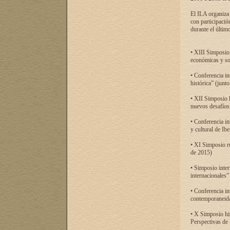
El ILA organiza 
con participació
durante el último
• XIII Simposio 
económicas y so
• Conferencia i
histórica” (jun
• XII Simposio 
nuevos desafíos
• Conferencia in
y cultural de Ib
• XI Simposio r
de 2015)
• Simposio inter
internacionales”
• Conferencia in
contemporaneida
• X Simposio his
Perspectivas de