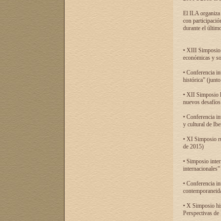
El ILA organiza 
con participació
durante el último
• XIII Simposio 
económicas y so
• Conferencia i
histórica” (jun
• XII Simposio 
nuevos desafíos
• Conferencia in
y cultural de Ib
• XI Simposio r
de 2015)
• Simposio inter
internacionales”
• Conferencia in
contemporaneida
• X Simposio his
Perspectivas de