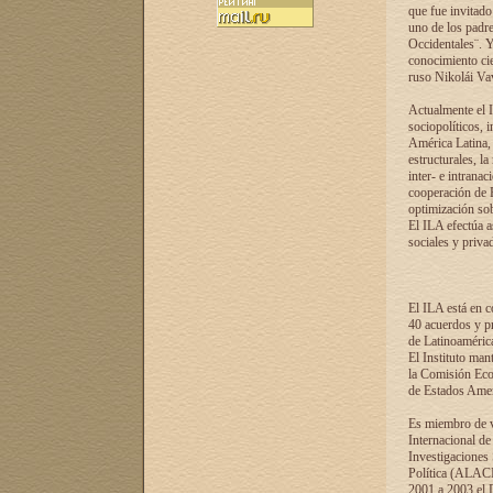
que fue invitado
uno de los padre
Occidentales¨. Y
conocimiento cie
ruso Nikolái Vaví
Actualmente el I
sociopolíticos, 
América Latina, 
estructurales, la
inter- e intrana
cooperación de R
optimización sobr
El ILA efectúa a
sociales y privad
El ILA está en c
40 acuerdos y pr
de Latinoaméric
El Instituto man
la Comisión Eco
de Estados Amer
Es miembro de va
Internacional d
Investigaciones
Política (ALACI
2001 a 2003 el 