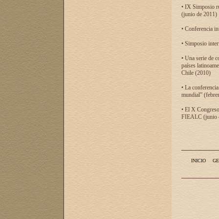
• IX Simposio r
(junio de 2011)
• Conferencia in
• Simposio inter
• Una serie de c
países latinoam
Chile (2010)
• La conferencia
mundial” (febre
• El X Congreso 
FIEALC (junio d
INICIO
GE