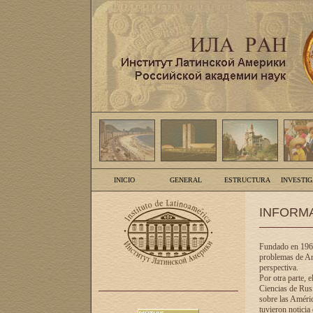
INICIO
GENERAL
ESTRUCTURA
INVESTI
INFORM
Fundado en 1961
problemas de Am
perspectiva.
Por otra parte, 
Ciencias de Rusi
sobre las Améric
tuvieron noticia