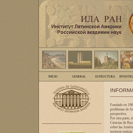
INICIO
GENERAL
ESTRUCTURA
INVESTI
INFORM
Fundado en 1961
problemas de Am
perspectiva.
Por otra parte, 
Ciencias de Rusi
sobre las Améric
tuvieron noticia