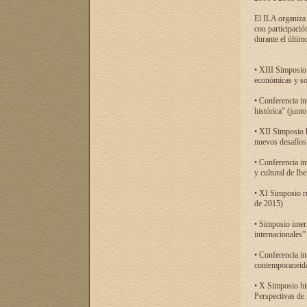
El ILA organiza 
con participació
durante el último
• XIII Simposio 
económicas y so
• Conferencia i
histórica” (jun
• XII Simposio 
nuevos desafíos
• Conferencia in
y cultural de Ib
• XI Simposio r
de 2015)
• Simposio inter
internacionales”
• Conferencia in
contemporaneida
• X Simposio his
Perspectivas de