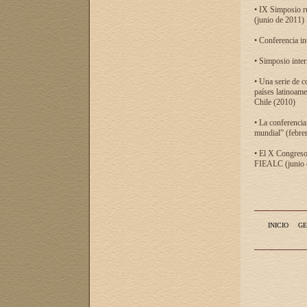
• IX Simposio r
(junio de 2011)
• Conferencia in
• Simposio inter
• Una serie de c
países latinoam
Chile (2010)
• La conferencia
mundial” (febre
• El X Congreso 
FIEALC (junio d
INICIO
GE