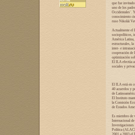
que fue invitado
uno de los padre
Occidentales¨. Y
conocimiento cie
ruso Nikolái Vaví
Actualmente el I
sociopolíticos, 
América Latina, 
estructurales, la
inter- e intrana
cooperación de R
optimización sobr
El ILA efectúa a
sociales y privad
El ILA está en c
40 acuerdos y pr
de Latinoaméric
El Instituto man
la Comisión Eco
de Estados Amer
Es miembro de va
Internacional d
Investigaciones
Política (ALACI
2001 a 2003 el 