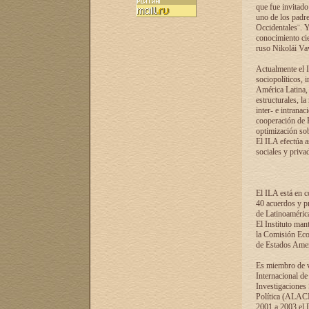
que fue invitado
uno de los padre
Occidentales¨. Y
conocimiento cie
ruso Nikolái Vaví
Actualmente el I
sociopolíticos, 
América Latina, 
estructurales, la
inter- e intrana
cooperación de R
optimización sobr
El ILA efectúa a
sociales y privad
El ILA está en c
40 acuerdos y pr
de Latinoaméric
El Instituto man
la Comisión Eco
de Estados Amer
Es miembro de va
Internacional d
Investigaciones
Política (ALACI
2001 a 2003 el 