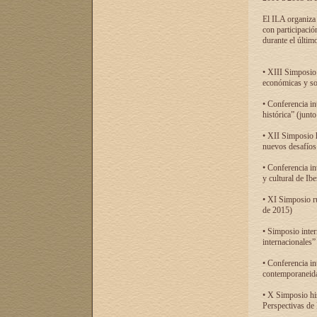
El ILA organiza 
con participació
durante el último
• XIII Simposio 
económicas y so
• Conferencia i
histórica” (jun
• XII Simposio 
nuevos desafíos
• Conferencia in
y cultural de Ib
• XI Simposio r
de 2015)
• Simposio inter
internacionales”
• Conferencia in
contemporaneida
• X Simposio his
Perspectivas de