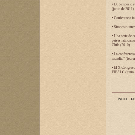
• IX Simposio r
(junio de 2011)
• Conferencia in
• Simposio inter
• Una serie de c
países latinoam
Chile (2010)
• La conferencia
mundial” (febre
• El X Congreso 
FIEALC (junio d
INICIO
GE