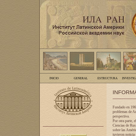
INICIO
GENERAL
ESTRUCTURA
INVESTI
INFORM
Fundado en 1961
problemas de Am
perspectiva.
Por otra parte, 
Ciencias de Rusi
sobre las Améric
tuvieron noticia