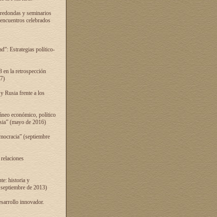
 redondas y seminarios
s encuentros celebrados
”: Estrategias político-
 en la retrospección
7)
 Rusia frente a los
áneo económico, político
Rusia” (mayo de 2016)
mocracia” (septiembre
 relaciones
e: historia y
 septiembre de 2013)
sarrollo innovador.