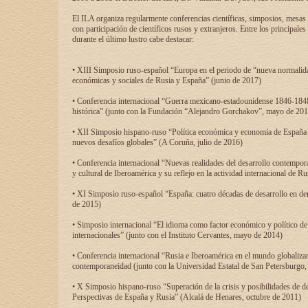
El ILA organiza regularmente conferencias científicas, simposios, mesas
con participación de científicos rusos y extranjeros. Entre los principale
durante el último lustro cabe destacar:
• XIII Simposio ruso-español “Europa en el periodo de “nueva normalidad
económicas y sociales de Rusia y España” (junio de 2017)
• Conferencia internacional “Guerra mexicano-estadounidense 1846-1848
histórica” (junto con la Fundación “Alejandro Gorchakov”, mayo de 201
• XII Simposio hispano-ruso “Política económica y economía de España y
nuevos desafíos globales” (A Coruña, julio de 2016)
• Conferencia internacional “Nuevas realidades del desarrollo contempor
y cultural de Iberoamérica y su reflejo en la actividad internacional de 
• XI Simposio ruso-español “España: cuatro décadas de desarrollo en de
de 2015)
• Simposio internacional “El idioma como factor económico y político de
internacionales” (junto con el Instituto Cervantes, mayo de 2014)
• Conferencia internacional “Rusia e Iberoamérica en el mundo globalizant
contemporaneidad (junto con la Universidad Estatal de San Petersburgo,
• X Simposio hispano-ruso “Superación de la crisis y posibilidades de de
Perspectivas de España y Rusia” (Alcalá de Henares, octubre de 2011)