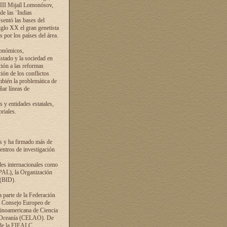
VIII Mijaíl Lomonósov,
de las ¨Indias
sentó las bases del
iglo XX el gran genetista
s por los países del área.
conómicos,
Estado y la sociedad en
ción a las reformas
ción de los conflictos
ambién la problemática de
ñar líneas de
 y entidades estatales,
riales.
es y ha firmado más de
entros de investigación
ades internacionales como
PAL), la Organización
 (BID).
a parte de la Federación
el Consejo Europeo de
tinoamericana de Ciencia
y Oceanía (CELAO). De
 de la FIEALC.