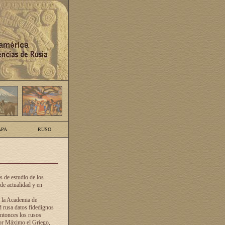
PA
RUSO
 de estudio de los
de actualidad y en
e la Academia de
d rusa datos fidedignos
ntonces los rusos
dor Máximo el Griego,