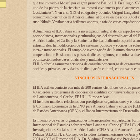
que fue invitado a Moscú por el gran príncipe Basilio III. En el siglo X
uno de los padres de la ciencia rusa, mostró vivo interés por el acontecer 
Occidentales¨. Y en el s. XIX el etnógrafo y botánico Grigori Langsdorf 
conocimiento científico de América Latina, al que ya en los años 30 del s
ruso Nikolái Vavílov haría brillantes aportes, a raíz de varias expedicione
Actualmente el ILA trabaja en la investigación integral de los aspectos e
sociopolíticos, internacionales y culturológicos del desarrollo actual del 
América Latina, el Caribe y la Península Ibérica, dedicando especial aten
estructurales, la modificación de los sistemas políticos y sociales, la solu
inter- e intranacionales. El campo de investigación del Instituto abarca t
cooperación de Rusia con los países de dichas regiones, con miras a dise
optimización sobre bases bilaterales y multilaterales.
El ILA efectúa asimismo servicios de consulta por encargo de organismos
sociales y privadas, actividades de divulgación cultural, educativas y edito
VÍNCULOS INTERNACIONALES
El ILA está en contacto con más de 200 centros científicos de otros país
40 acuerdos y programas de cooperación científica con universidades y c
de Latinoamérica, el Caribe, EE.UU., Europa y Asia.
El Instituto mantiene relaciones con prestigiosas organizaciones y entid
la Comisión Económica de la ONU para América Latina y el Caribe (CE
de Estados Americanos (OEA) y el Banco Interamericano de Desarrollo
Es miembro de varias organizaciones internacionales: en particular, form
Internacional de Estudios sobre América Latina y el Caribe (FIEALC), 
Investigaciones Sociales de América Latina (CEISAL), la Asociación La
Política (ALACIP), el Consejo de Estudios Latinoamericanos de Asia 
2001 a 2003 el Director del ILA, Dr. Vladimir Davydov, fue Presidente