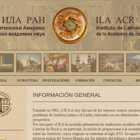
ERAL
ESTRUCTURA
INVESTIGACIÓNES
FORMACIÓN
CONTACTOS
MA
INFORMACIÓN GENERAL
Fundado en 1961, el ILA es hoy día uno de los mayores centros europeos
problemas de América Latina y el Caribe, enfocados en sus dimensiones 
perspectiva.
Por otra parte, el ILA ha asumido plenamente las tradiciones seculares d
Ciencias de Rusia y, en particular, la misión de proporcionar a la socieda
sobre las Américas, cuyos orígenes se remontan al siglo XVI. En aquel e
tuvieron noticia del Nuevo Mundo por los trabajos del teólogo e ilustra