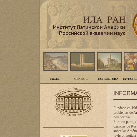
INICIO
GENERAL
ESTRUCTURA
INVESTI
INFORM
Fundado en 1961
problemas de Am
perspectiva.
Por otra parte, 
Ciencias de Rusi
sobre las Améric
tuvieron noticia