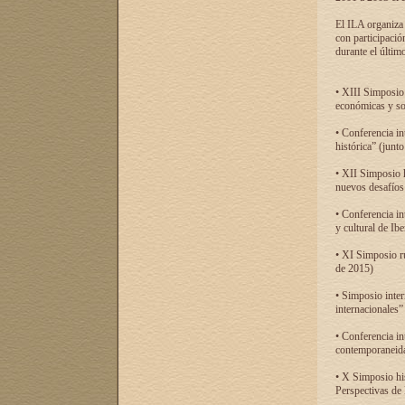
El ILA organiza 
con participació
durante el último
• XIII Simposio 
económicas y so
• Conferencia i
histórica” (jun
• XII Simposio 
nuevos desafíos
• Conferencia in
y cultural de Ib
• XI Simposio r
de 2015)
• Simposio inter
internacionales”
• Conferencia in
contemporaneida
• X Simposio his
Perspectivas de