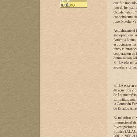
que fue invitado
uno de los padre
Occidentales¨. Y
conocimiento cie
ruso Nikolái Vaví
Actualmente el I
sociopolíticos, 
América Latina, 
estructurales, la
inter- e intrana
cooperación de R
optimización sobr
El ILA efectúa a
sociales y privad
El ILA está en c
40 acuerdos y pr
de Latinoaméric
El Instituto man
la Comisión Eco
de Estados Amer
Es miembro de va
Internacional d
Investigaciones
Política (ALACI
2001 a 2003 el 