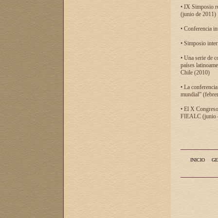
• IX Simposio r
(junio de 2011)
• Conferencia in
• Simposio inter
• Una serie de c
países latinoam
Chile (2010)
• La conferencia
mundial” (febre
• El X Congreso 
FIEALC (junio d
INICIO
GE