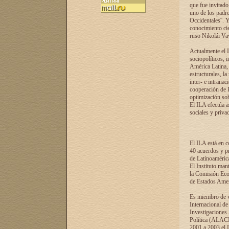
que fue invitado
uno de los padre
Occidentales¨. Y
conocimiento cie
ruso Nikolái Vaví
Actualmente el I
sociopolíticos, 
América Latina, 
estructurales, la
inter- e intrana
cooperación de R
optimización sobr
El ILA efectúa a
sociales y privad
El ILA está en c
40 acuerdos y pr
de Latinoaméric
El Instituto man
la Comisión Eco
de Estados Amer
Es miembro de va
Internacional d
Investigaciones
Política (ALACI
2001 a 2003 el 