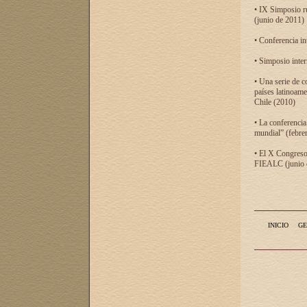
• IX Simposio r
(junio de 2011)
• Conferencia in
• Simposio inter
• Una serie de c
países latinoam
Chile (2010)
• La conferencia
mundial” (febre
• El X Congreso 
FIEALC (junio d
INICIO
GE