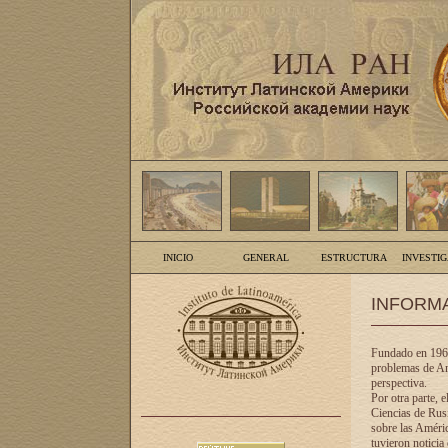
INICIO
GENERAL
ESTRUCTURA
INVESTI
INFORM
Fundado en 1961
problemas de Am
perspectiva.
Por otra parte, 
Ciencias de Rusi
sobre las Améric
tuvieron noticia