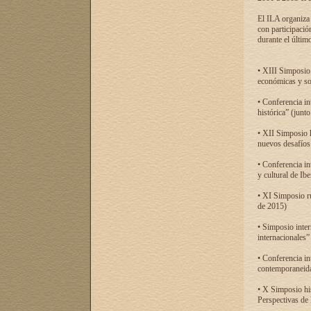
El ILA organiza 
con participació
durante el último
• XIII Simposio 
económicas y so
• Conferencia i
histórica” (jun
• XII Simposio 
nuevos desafíos
• Conferencia in
y cultural de Ib
• XI Simposio r
de 2015)
• Simposio inter
internacionales”
• Conferencia in
contemporaneida
• X Simposio his
Perspectivas de