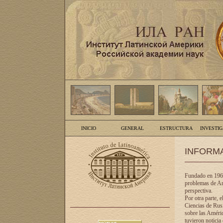
INICIO
GENERAL
ESTRUCTURA
INVESTI
INFORM
Fundado en 1961
problemas de Am
perspectiva.
Por otra parte, 
Ciencias de Rusi
sobre las Améric
tuvieron noticia