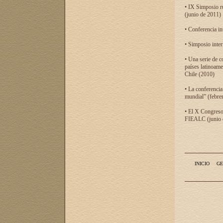
• IX Simposio r
(junio de 2011)
• Conferencia in
• Simposio inter
• Una serie de c
países latinoam
Chile (2010)
• La conferencia
mundial” (febre
• El X Congreso 
FIEALC (junio d
INICIO
GE