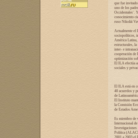
que fue invitado
uno de los padre
Occidentales¨. Y
conocimiento cie
ruso Nikolái Vaví
Actualmente el I
sociopolíticos, 
América Latina, 
estructurales, la
inter- e intrana
cooperación de R
optimización sobr
El ILA efectúa a
sociales y privad
El ILA está en c
40 acuerdos y pr
de Latinoaméric
El Instituto man
la Comisión Eco
de Estados Amer
Es miembro de va
Internacional d
Investigaciones
Política (ALACI
2001 a 2003 el 