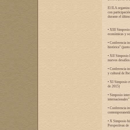
El ILA organiza 
con participació
durante el último
• XIII Simposio 
económicas y so
• Conferencia i
histórica” (jun
• XII Simposio 
nuevos desafíos
• Conferencia in
y cultural de Ib
• XI Simposio r
de 2015)
• Simposio inter
internacionales”
• Conferencia in
contemporaneida
• X Simposio his
Perspectivas de