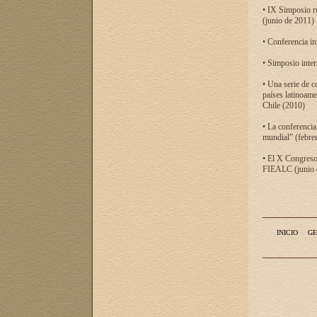
• IX Simposio r
(junio de 2011)
• Conferencia in
• Simposio inter
• Una serie de c
países latinoam
Chile (2010)
• La conferencia
mundial” (febre
• El X Congreso 
FIEALC (junio d
INICIO
GE