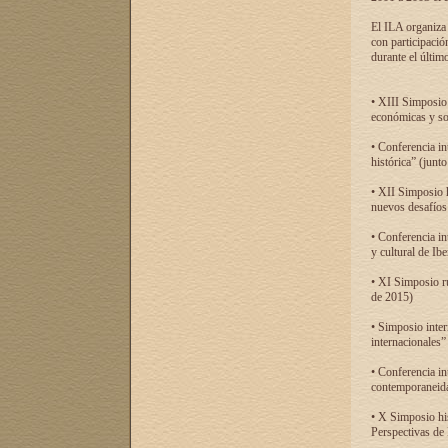
El ILA organiza 
con participació
durante el último
• XIII Simposio 
económicas y so
• Conferencia i
histórica” (jun
• XII Simposio 
nuevos desafíos
• Conferencia in
y cultural de Ib
• XI Simposio r
de 2015)
• Simposio inter
internacionales”
• Conferencia in
contemporaneida
• X Simposio his
Perspectivas de