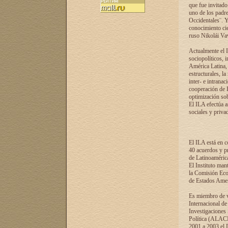
que fue invitado
uno de los padre
Occidentales¨. Y
conocimiento cie
ruso Nikolái Vaví
Actualmente el I
sociopolíticos, 
América Latina, 
estructurales, la
inter- e intrana
cooperación de R
optimización sobr
El ILA efectúa a
sociales y privad
El ILA está en c
40 acuerdos y pr
de Latinoaméric
El Instituto man
la Comisión Eco
de Estados Amer
Es miembro de va
Internacional d
Investigaciones
Política (ALACI
2001 a 2003 el 