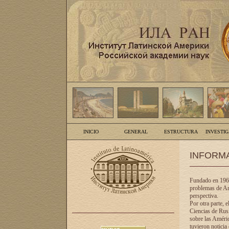
INICIO
GENERAL
ESTRUCTURA
INVESTI
INFORM
Fundado en 1961
problemas de Am
perspectiva.
Por otra parte, 
Ciencias de Rusi
sobre las Améric
tuvieron noticia