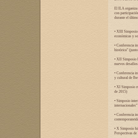
El ILA organiza 
con participació
durante el último
• XIII Simposio 
económicas y so
• Conferencia i
histórica” (jun
• XII Simposio 
nuevos desafíos
• Conferencia in
y cultural de Ib
• XI Simposio r
de 2015)
• Simposio inter
internacionales”
• Conferencia in
contemporaneida
• X Simposio his
Perspectivas de