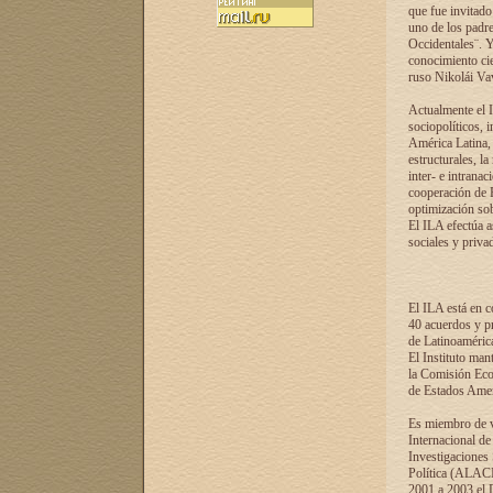
que fue invitado
uno de los padre
Occidentales¨. Y
conocimiento cie
ruso Nikolái Vaví
Actualmente el I
sociopolíticos, 
América Latina, 
estructurales, la
inter- e intrana
cooperación de R
optimización sobr
El ILA efectúa a
sociales y privad
El ILA está en c
40 acuerdos y pr
de Latinoaméric
El Instituto man
la Comisión Eco
de Estados Amer
Es miembro de va
Internacional d
Investigaciones
Política (ALACI
2001 a 2003 el 