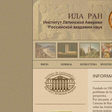
INICIO
GENERAL
ESTRUCTURA
INVESTI
INFORM
Fundado en 1961
problemas de Am
perspectiva.
Por otra parte, 
Ciencias de Rusi
sobre las Améric
tuvieron noticia