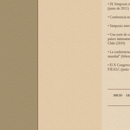
• IX Simposio r
(junio de 2011)
• Conferencia in
• Simposio inter
• Una serie de c
países latinoam
Chile (2010)
• La conferencia
mundial” (febre
• El X Congreso 
FIEALC (junio d
INICIO
GE