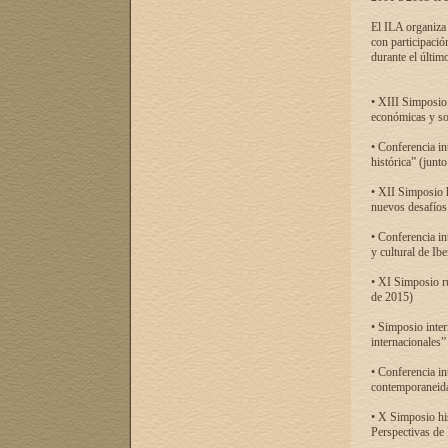
El ILA organiza 
con participació
durante el último
• XIII Simposio 
económicas y so
• Conferencia i
histórica” (jun
• XII Simposio 
nuevos desafíos
• Conferencia in
y cultural de Ib
• XI Simposio r
de 2015)
• Simposio inter
internacionales”
• Conferencia in
contemporaneida
• X Simposio his
Perspectivas de