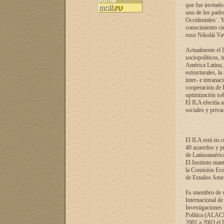
que fue invitado
uno de los padre
Occidentales¨. Y
conocimiento cie
ruso Nikolái Vaví
Actualmente el I
sociopolíticos, 
América Latina, 
estructurales, la
inter- e intrana
cooperación de R
optimización sobr
El ILA efectúa a
sociales y privad
El ILA está en c
40 acuerdos y pr
de Latinoaméric
El Instituto man
la Comisión Eco
de Estados Amer
Es miembro de va
Internacional d
Investigaciones
Política (ALACI
2001 a 2003 el 