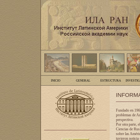
INICIO
GENERAL
ESTRUCTURA
INVESTI
INFORM
Fundado en 1961
problemas de Am
perspectiva.
Por otra parte, 
Ciencias de Rusi
sobre las Améric
tuvieron noticia