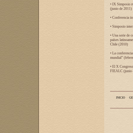
• IX Simposio r
(junio de 2011)
• Conferencia in
• Simposio inter
• Una serie de c
países latinoam
Chile (2010)
• La conferencia
mundial” (febre
• El X Congreso 
FIEALC (junio d
INICIO
GE