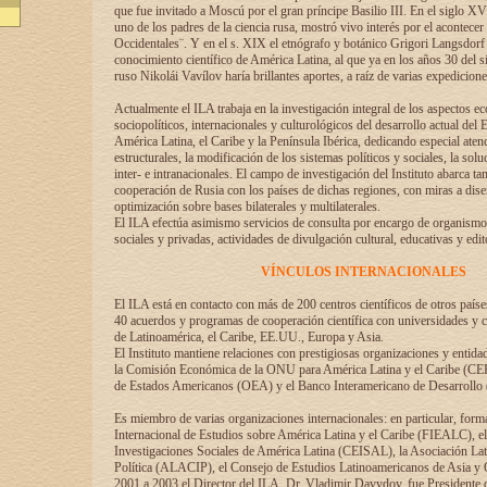
que fue invitado a Moscú por el gran príncipe Basilio III. En el siglo X
uno de los padres de la ciencia rusa, mostró vivo interés por el acontecer 
Occidentales¨. Y en el s. XIX el etnógrafo y botánico Grigori Langsdorf 
conocimiento científico de América Latina, al que ya en los años 30 del s
ruso Nikolái Vavílov haría brillantes aportes, a raíz de varias expedicione
Actualmente el ILA trabaja en la investigación integral de los aspectos e
sociopolíticos, internacionales y culturológicos del desarrollo actual del 
América Latina, el Caribe y la Península Ibérica, dedicando especial aten
estructurales, la modificación de los sistemas políticos y sociales, la solu
inter- e intranacionales. El campo de investigación del Instituto abarca t
cooperación de Rusia con los países de dichas regiones, con miras a dise
optimización sobre bases bilaterales y multilaterales.
El ILA efectúa asimismo servicios de consulta por encargo de organismos
sociales y privadas, actividades de divulgación cultural, educativas y edito
VÍNCULOS INTERNACIONALES
El ILA está en contacto con más de 200 centros científicos de otros país
40 acuerdos y programas de cooperación científica con universidades y c
de Latinoamérica, el Caribe, EE.UU., Europa y Asia.
El Instituto mantiene relaciones con prestigiosas organizaciones y entid
la Comisión Económica de la ONU para América Latina y el Caribe (CE
de Estados Americanos (OEA) y el Banco Interamericano de Desarrollo
Es miembro de varias organizaciones internacionales: en particular, form
Internacional de Estudios sobre América Latina y el Caribe (FIEALC), 
Investigaciones Sociales de América Latina (CEISAL), la Asociación La
Política (ALACIP), el Consejo de Estudios Latinoamericanos de Asia 
2001 a 2003 el Director del ILA, Dr. Vladimir Davydov, fue Presidente