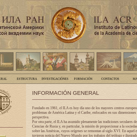
ERAL
ESTRUCTURA
INVESTIGACIÓNES
FORMACIÓN
CONTACTOS
MA
INFORMACIÓN GENERAL
Fundado en 1961, el ILA es hoy día uno de los mayores centros europeos
problemas de América Latina y el Caribe, enfocados en sus dimensiones 
perspectiva.
Por otra parte, el ILA ha asumido plenamente las tradiciones seculares d
Ciencias de Rusia y, en particular, la misión de proporcionar a la socieda
sobre las Américas, cuyos orígenes se remontan al siglo XVI. En aquel e
tuvieron noticia del Nuevo Mundo por los trabajos del teólogo e ilustra