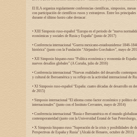
El ILA organiza regularmente conferencias científicas, simposios, mesas
con participación de científicos rusos y extranjeros. Entre los principale
durante el último lustro cabe destacar:
• XIII Simposio ruso-español “Europa en el periodo de “nueva normalidad
económicas y sociales de Rusia y España” (junio de 2017)
• Conferencia internacional “Guerra mexicano-estadounidense 1846-1848
histórica” (junto con la Fundación “Alejandro Gorchakov”, mayo de 201
• XII Simposio hispano-ruso “Política económica y economía de España y
nuevos desafíos globales” (A Coruña, julio de 2016)
• Conferencia internacional “Nuevas realidades del desarrollo contempor
y cultural de Iberoamérica y su reflejo en la actividad internacional de 
• XI Simposio ruso-español “España: cuatro décadas de desarrollo en de
de 2015)
• Simposio internacional “El idioma como factor económico y político de
internacionales” (junto con el Instituto Cervantes, mayo de 2014)
• Conferencia internacional “Rusia e Iberoamérica en el mundo globalizant
contemporaneidad (junto con la Universidad Estatal de San Petersburgo,
• X Simposio hispano-ruso “Superación de la crisis y posibilidades de de
Perspectivas de España y Rusia” (Alcalá de Henares, octubre de 2011)