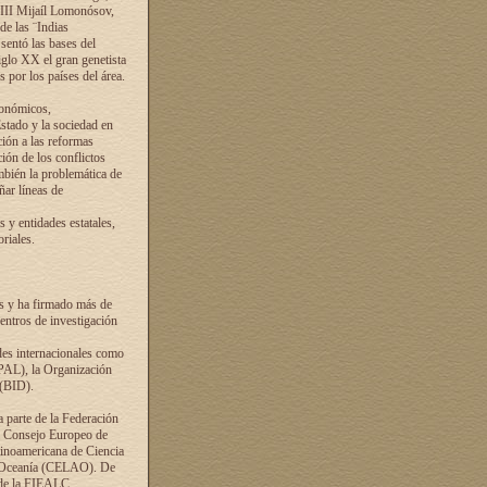
VIII Mijaíl Lomonósov,
de las ¨Indias
sentó las bases del
iglo XX el gran genetista
s por los países del área.
conómicos,
Estado y la sociedad en
ción a las reformas
ción de los conflictos
ambién la problemática de
ñar líneas de
 y entidades estatales,
riales.
es y ha firmado más de
entros de investigación
ades internacionales como
PAL), la Organización
 (BID).
a parte de la Federación
el Consejo Europeo de
tinoamericana de Ciencia
y Oceanía (CELAO). De
 de la FIEALC.