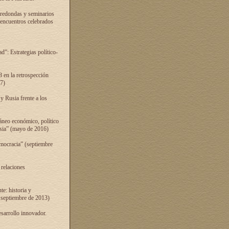
 redondas y seminarios
s encuentros celebrados
”: Estrategias político-
 en la retrospección
7)
 Rusia frente a los
áneo económico, político
Rusia” (mayo de 2016)
mocracia” (septiembre
 relaciones
e: historia y
 septiembre de 2013)
sarrollo innovador.