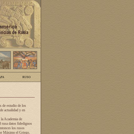
PA
RUSO
 de estudio de los
de actualidad y en
e la Academia de
d rusa datos fidedignos
ntonces los rusos
dor Máximo el Griego,