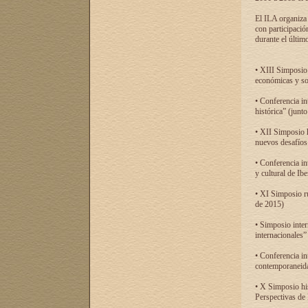
El ILA organiza 
con participació
durante el último
• XIII Simposio 
económicas y so
• Conferencia i
histórica” (jun
• XII Simposio 
nuevos desafíos
• Conferencia in
y cultural de Ib
• XI Simposio r
de 2015)
• Simposio inter
internacionales”
• Conferencia in
contemporaneida
• X Simposio his
Perspectivas de