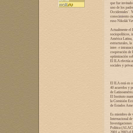
que fue invitado
uno de los padre
Occidentales¨. Y
conocimiento cie
ruso Nikolái Vaví
Actualmente el I
sociopolíticos, 
América Latina, 
estructurales, la
inter- e intrana
cooperación de R
optimización sobr
El ILA efectúa a
sociales y privad
El ILA está en c
40 acuerdos y pr
de Latinoaméric
El Instituto man
la Comisión Eco
de Estados Amer
Es miembro de va
Internacional d
Investigaciones
Política (ALACI
2001 a 2003 el 