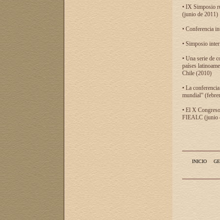
• IX Simposio r
(junio de 2011)
• Conferencia in
• Simposio inter
• Una serie de c
países latinoam
Chile (2010)
• La conferencia
mundial” (febre
• El X Congreso 
FIEALC (junio d
INICIO
GE