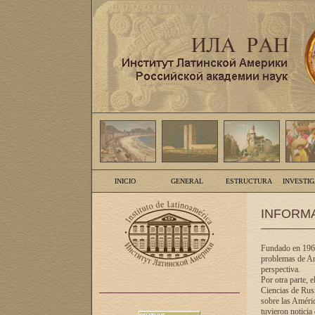
INICIO
GENERAL
ESTRUCTURA
INVESTI
INFORM
Fundado en 1961
problemas de Am
perspectiva.
Por otra parte, 
Ciencias de Rusi
sobre las Améric
tuvieron noticia