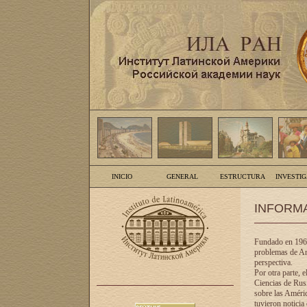
INICIO
GENERAL
ESTRUCTURA
INVESTI
INFORM
Fundado en 1961
problemas de Am
perspectiva.
Por otra parte, 
Ciencias de Rusi
sobre las Améric
tuvieron noticia