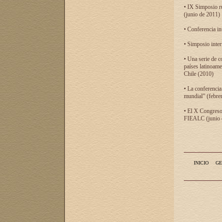
• IX Simposio r
(junio de 2011)
• Conferencia in
• Simposio inter
• Una serie de c
países latinoam
Chile (2010)
• La conferencia
mundial” (febre
• El X Congreso 
FIEALC (junio d
INICIO
GE