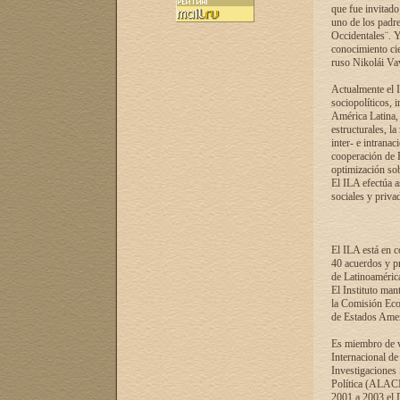
que fue invitado
uno de los padre
Occidentales¨. Y
conocimiento cie
ruso Nikolái Vaví
Actualmente el I
sociopolíticos, 
América Latina, 
estructurales, la
inter- e intrana
cooperación de R
optimización sobr
El ILA efectúa a
sociales y privad
El ILA está en c
40 acuerdos y pr
de Latinoaméric
El Instituto man
la Comisión Eco
de Estados Amer
Es miembro de va
Internacional d
Investigaciones
Política (ALACI
2001 a 2003 el 