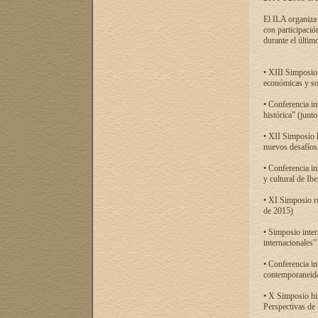
El ILA organiza 
con participació
durante el último
• XIII Simposio 
económicas y so
• Conferencia i
histórica” (jun
• XII Simposio 
nuevos desafíos
• Conferencia in
y cultural de Ib
• XI Simposio r
de 2015)
• Simposio inter
internacionales”
• Conferencia in
contemporaneida
• X Simposio his
Perspectivas de