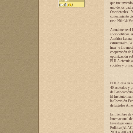
que fue invitado
uno de los padre
Occidentales¨. Y
conocimiento cie
ruso Nikolái Vaví
Actualmente el I
sociopolíticos, 
América Latina, 
estructurales, la
inter- e intrana
cooperación de R
optimización sobr
El ILA efectúa a
sociales y privad
El ILA está en c
40 acuerdos y pr
de Latinoaméric
El Instituto man
la Comisión Eco
de Estados Amer
Es miembro de va
Internacional d
Investigaciones
Política (ALACI
2001 a 2003 el 