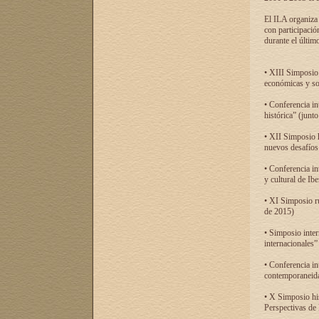
El ILA organiza 
con participació
durante el último
• XIII Simposio 
económicas y so
• Conferencia i
histórica” (jun
• XII Simposio 
nuevos desafíos
• Conferencia in
y cultural de Ib
• XI Simposio r
de 2015)
• Simposio inter
internacionales”
• Conferencia in
contemporaneida
• X Simposio his
Perspectivas de