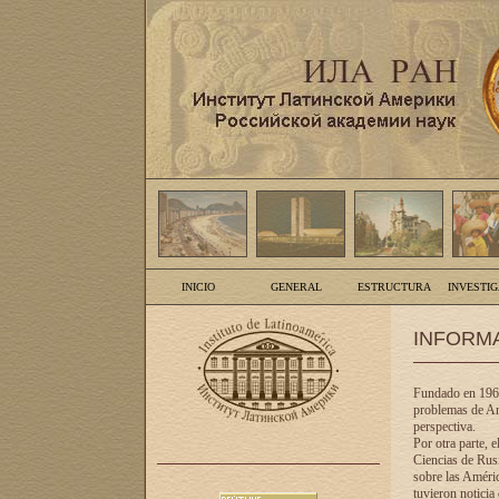
INICIO
GENERAL
ESTRUCTURA
INVESTI
INFORM
Fundado en 1961
problemas de Am
perspectiva.
Por otra parte, 
Ciencias de Rusi
sobre las Améric
tuvieron noticia