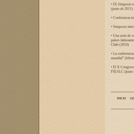
• IX Simposio r
(junio de 2011)
• Conferencia in
• Simposio inter
• Una serie de c
países latinoam
Chile (2010)
• La conferencia
mundial” (febre
• El X Congreso 
FIEALC (junio d
INICIO
GE