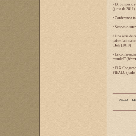
• IX Simposio r
(junio de 2011)
• Conferencia in
• Simposio inter
• Una serie de c
países latinoam
Chile (2010)
• La conferencia
mundial” (febre
• El X Congreso 
FIEALC (junio d
INICIO
GE