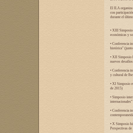
El ILA organiza 
con participació
durante el último
• XIII Simposio 
económicas y so
• Conferencia i
histórica” (jun
• XII Simposio 
nuevos desafíos
• Conferencia in
y cultural de Ib
• XI Simposio r
de 2015)
• Simposio inter
internacionales”
• Conferencia in
contemporaneida
• X Simposio his
Perspectivas de