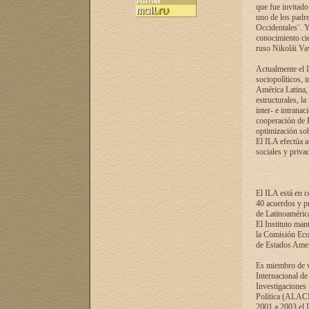
que fue invitado
uno de los padre
Occidentales¨. Y
conocimiento cie
ruso Nikolái Vaví
Actualmente el I
sociopolíticos, 
América Latina, 
estructurales, la
inter- e intrana
cooperación de R
optimización sobr
El ILA efectúa a
sociales y privad
El ILA está en c
40 acuerdos y pr
de Latinoaméric
El Instituto man
la Comisión Eco
de Estados Amer
Es miembro de va
Internacional d
Investigaciones
Política (ALACI
2001 a 2003 el 