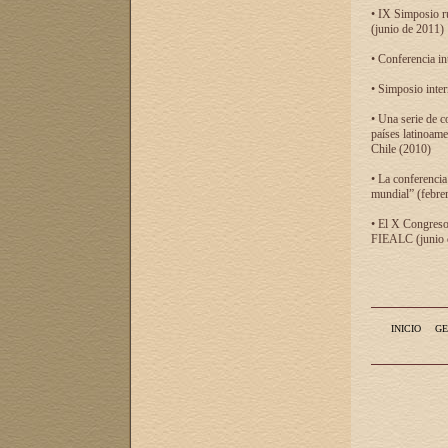
• IX Simposio r
(junio de 2011)
• Conferencia in
• Simposio inter
• Una serie de c
países latinoam
Chile (2010)
• La conferencia
mundial” (febre
• El X Congreso 
FIEALC (junio d
INICIO
GE