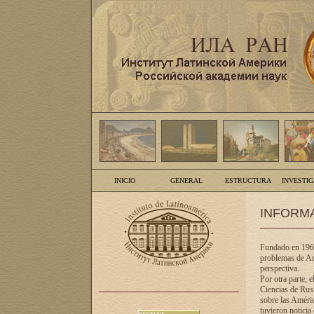
INICIO
GENERAL
ESTRUCTURA
INVESTI
INFORM
Fundado en 1961
problemas de Am
perspectiva.
Por otra parte, 
Ciencias de Rusi
sobre las Améric
tuvieron noticia