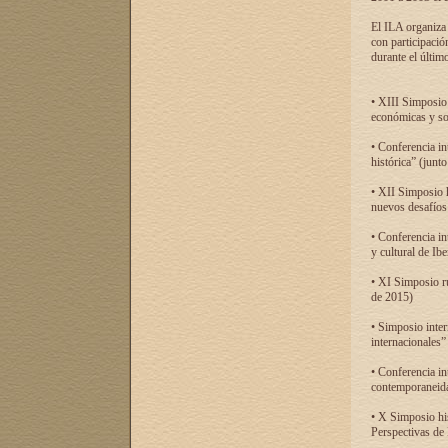
El ILA organiza 
con participació
durante el último
• XIII Simposio 
económicas y so
• Conferencia i
histórica” (jun
• XII Simposio 
nuevos desafíos
• Conferencia in
y cultural de Ib
• XI Simposio r
de 2015)
• Simposio inter
internacionales”
• Conferencia in
contemporaneida
• X Simposio his
Perspectivas de