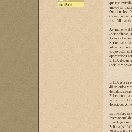
que fue invitado
uno de los padre
Occidentales¨. Y
conocimiento cie
ruso Nikolái Vaví
Actualmente el I
sociopolíticos, 
América Latina, 
estructurales, la
inter- e intrana
cooperación de R
optimización sobr
El ILA efectúa a
sociales y privad
El ILA está en c
40 acuerdos y pr
de Latinoaméric
El Instituto man
la Comisión Eco
de Estados Amer
Es miembro de va
Internacional d
Investigaciones
Política (ALACI
2001 a 2003 el 