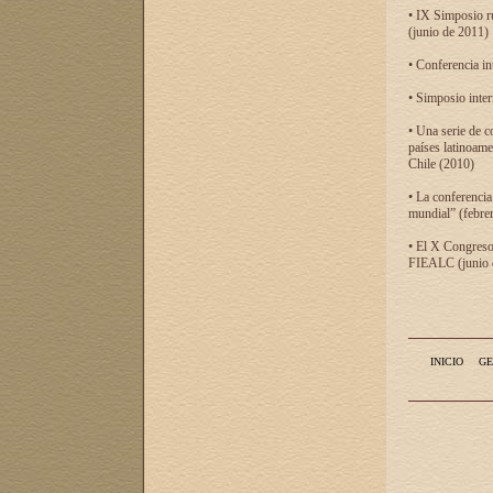
• IX Simposio r
(junio de 2011)
• Conferencia in
• Simposio inter
• Una serie de c
países latinoam
Chile (2010)
• La conferencia
mundial” (febre
• El X Congreso 
FIEALC (junio d
INICIO
GE