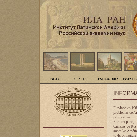
INICIO
GENERAL
ESTRUCTURA
INVESTI
INFORM
Fundado en 1961
problemas de Am
perspectiva.
Por otra parte, 
Ciencias de Rusi
sobre las Améric
tuvieron noticia