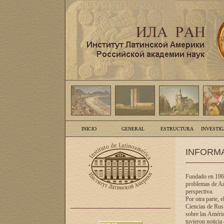
INICIO
GENERAL
ESTRUCTURA
INVESTI
INFORM
Fundado en 1961
problemas de Am
perspectiva.
Por otra parte, 
Ciencias de Rusi
sobre las Améric
tuvieron noticia