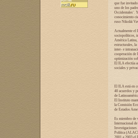
que fue invitado
uno de los padre
Occidentales¨. Y
conocimiento cie
ruso Nikolái Vaví
Actualmente el I
sociopolíticos, 
América Latina, 
estructurales, la
inter- e intrana
cooperación de R
optimización sobr
El ILA efectúa a
sociales y privad
El ILA está en c
40 acuerdos y pr
de Latinoaméric
El Instituto man
la Comisión Eco
de Estados Amer
Es miembro de va
Internacional d
Investigaciones
Política (ALACI
2001 a 2003 el 