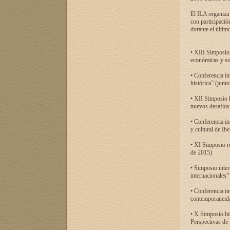
El ILA organiza 
con participació
durante el último
• XIII Simposio 
económicas y so
• Conferencia i
histórica” (jun
• XII Simposio 
nuevos desafíos
• Conferencia in
y cultural de Ib
• XI Simposio r
de 2015)
• Simposio inter
internacionales”
• Conferencia in
contemporaneida
• X Simposio his
Perspectivas de