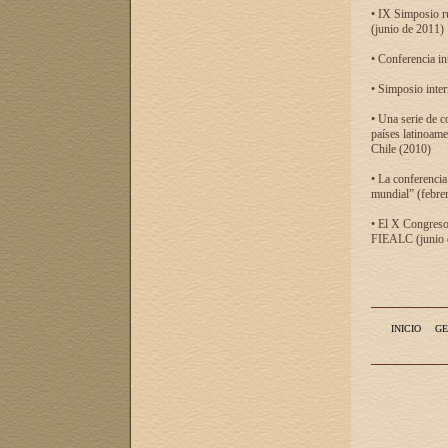
• IX Simposio r
(junio de 2011)
• Conferencia in
• Simposio inter
• Una serie de c
países latinoam
Chile (2010)
• La conferencia
mundial” (febre
• El X Congreso 
FIEALC (junio d
INICIO
GE