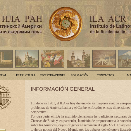
ERAL
ESTRUCTURA
INVESTIGACIÓNES
FORMACIÓN
CONTACTOS
MA
INFORMACIÓN GENERAL
Fundado en 1961, el ILA es hoy día uno de los mayores centros europeos
problemas de América Latina y el Caribe, enfocados en sus dimensiones 
perspectiva.
Por otra parte, el ILA ha asumido plenamente las tradiciones seculares d
Ciencias de Rusia y, en particular, la misión de proporcionar a la socieda
sobre las Américas, cuyos orígenes se remontan al siglo XVI. En aquel e
tuvieron noticia del Nuevo Mundo por los trabajos del teólogo e ilustra