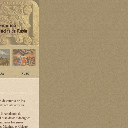
PA
RUSO
 de estudio de los
de actualidad y en
e la Academia de
d rusa datos fidedignos
ntonces los rusos
dor Máximo el Griego,