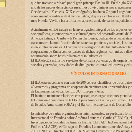
que fue invitado a Moscú por el gran príncipe Basilio III. En el siglo X
uno de los padres de la ciencia rusa, mostró vivo interés por el acontecer 
Occidentales¨. Y en el s. XIX el etnógrafo y botánico Grigori Langsdorf 
conocimiento científico de América Latina, al que ya en los años 30 del s
ruso Nikolái Vavílov haría brillantes aportes, a raíz de varias expedicione
Actualmente el ILA trabaja en la investigación integral de los aspectos e
sociopolíticos, internacionales y culturológicos del desarrollo actual del 
América Latina, el Caribe y la Península Ibérica, dedicando especial aten
estructurales, la modificación de los sistemas políticos y sociales, la solu
inter- e intranacionales. El campo de investigación del Instituto abarca t
cooperación de Rusia con los países de dichas regiones, con miras a dise
optimización sobre bases bilaterales y multilaterales.
El ILA efectúa asimismo servicios de consulta por encargo de organismos
sociales y privadas, actividades de divulgación cultural, educativas y edito
VÍNCULOS INTERNACIONALES
El ILA está en contacto con más de 200 centros científicos de otros país
40 acuerdos y programas de cooperación científica con universidades y c
de Latinoamérica, el Caribe, EE.UU., Europa y Asia.
El Instituto mantiene relaciones con prestigiosas organizaciones y entid
la Comisión Económica de la ONU para América Latina y el Caribe (CE
de Estados Americanos (OEA) y el Banco Interamericano de Desarrollo
Es miembro de varias organizaciones internacionales: en particular, form
Internacional de Estudios sobre América Latina y el Caribe (FIEALC), 
Investigaciones Sociales de América Latina (CEISAL), la Asociación La
Política (ALACIP), el Consejo de Estudios Latinoamericanos de Asia 
2001 a 2003 el Director del ILA, Dr. Vladimir Davydov, fue Presidente