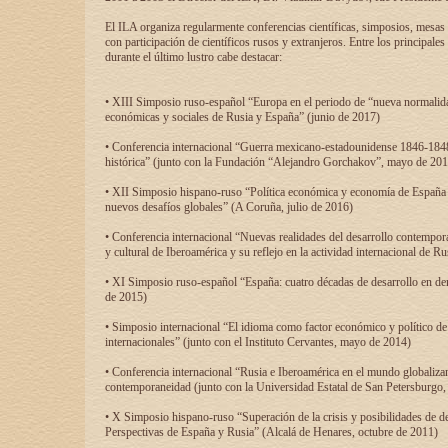
El ILA organiza regularmente conferencias científicas, simposios, mesas
con participación de científicos rusos y extranjeros. Entre los principale
durante el último lustro cabe destacar:
• XIII Simposio ruso-español “Europa en el periodo de “nueva normalidad
económicas y sociales de Rusia y España” (junio de 2017)
• Conferencia internacional “Guerra mexicano-estadounidense 1846-1848
histórica” (junto con la Fundación “Alejandro Gorchakov”, mayo de 201
• XII Simposio hispano-ruso “Política económica y economía de España y
nuevos desafíos globales” (A Coruña, julio de 2016)
• Conferencia internacional “Nuevas realidades del desarrollo contempor
y cultural de Iberoamérica y su reflejo en la actividad internacional de 
• XI Simposio ruso-español “España: cuatro décadas de desarrollo en de
de 2015)
• Simposio internacional “El idioma como factor económico y político de
internacionales” (junto con el Instituto Cervantes, mayo de 2014)
• Conferencia internacional “Rusia e Iberoamérica en el mundo globalizant
contemporaneidad (junto con la Universidad Estatal de San Petersburgo,
• X Simposio hispano-ruso “Superación de la crisis y posibilidades de de
Perspectivas de España y Rusia” (Alcalá de Henares, octubre de 2011)