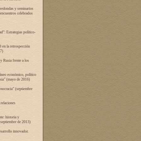
 redondas y seminarios
s encuentros celebrados
”: Estrategias político-
 en la retrospección
7)
 Rusia frente a los
áneo económico, político
Rusia” (mayo de 2016)
mocracia” (septiembre
 relaciones
e: historia y
 septiembre de 2013)
sarrollo innovador.