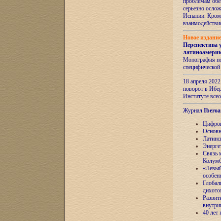
проблемам обе
серьезно ослож
Испании. Кром
взаимодейств
Новое издани
Перспектива 
латиноамери
Монография по
специфической
18 апреля 202
поворот в Ибер
Институте все
Журнал
Iberoa
Цифров
Основн
Латинс
Энерге
Связь 
Колум
«Левый
особен
Глобал
дихото
Развит
внутри
40 лет