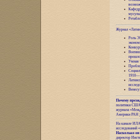
возмож
Кафедр
мусуль
Ретабло
Журнал «Лати
Роль Э
эконом
Конкур
Военно
прошло
Умная 
Пробле
Социал
1910—1
Латинс
исслед
Венесу
Почему прези
политики США 
журнала «Межд
Америки РАН
На канале ИЛА
исследований «
Насколько он
директор Инст