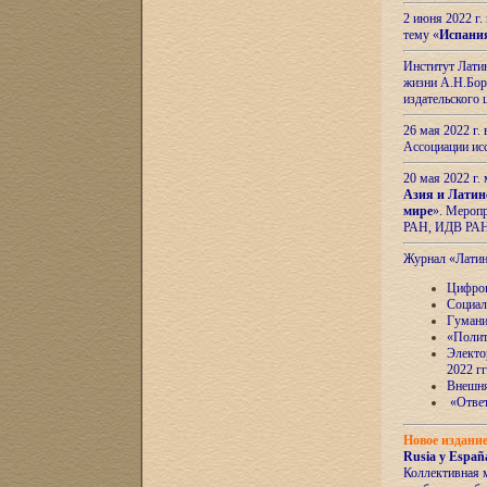
2 июня 2022 г
тему «
Испани
Институт Латин
жизни А.Н.Боро
издательского
26 мая 2022 г
Ассоциации ис
20 мая 2022 г.
Азия и Латин
мире
». Мероп
РАН, ИДВ РА
Журнал «Лати
Цифров
Социал
Гумани
«Полит
Электо
2022 гг
Внешняя
«Ответ
Новое издани
Rusia y España
Коллективная 