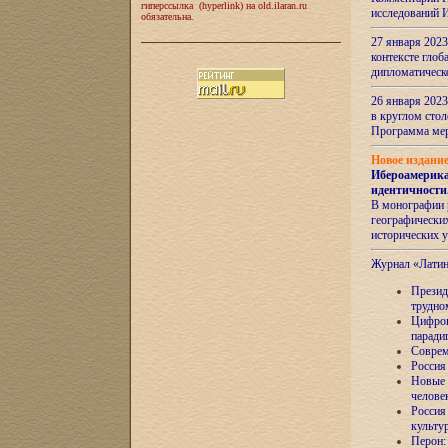
гиперссылка (hyperlink) на old.ilaran.ru
исследований 
обязательна.
27 января 2023
контексте глоб
дипломатическ
26 января 2023
в круглом сто
Программа ме
Новое издани
Ибероамерика
идентичности
В монографии 
географических
исторических 
Журнал «Лати
Президе
трудно
Цифров
паради
Соврем
Россия
Новые 
челове
Россия
культу
Перон: