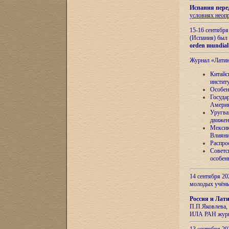
Испания пере
условиях неоп
15-16 сентябр
(Испания) был
orden mundial
Журнал «Лати
Китайс
инстит
Особен
Госуда
Амери
Уругва
движен
Мексик
Влияни
Распро
Советс
особен
14 сентября 20
молодых учён
Россия и Лат
П.П.Яковлева, 
ИЛА РАН журн