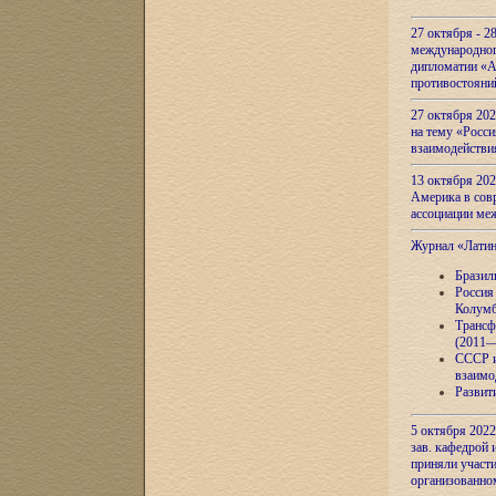
27 октября - 2
международног
дипломатии «А
противостояни
27 октября 20
на тему «Росси
взаимодействи
13 октября 202
Америка в сов
ассоциации ме
Журнал «Лати
Бразил
Россия
Колумб
Трансф
(2011—
СССР и
взаимо
Развит
5 октября 2022
зав. кафедрой
приняли участи
организованно