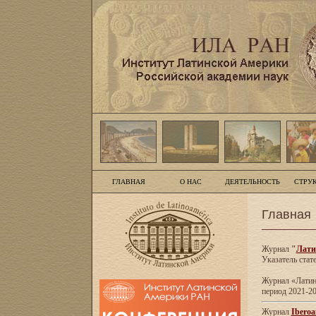
ГЛАВНАЯ
О НАС
ДЕЯТЕЛЬНОСТЬ
СТРУ
Главная
Журнал
"
Лати
Указатель стат
Журнал «Латинс
период 2021-20
Журнал
Iberoa