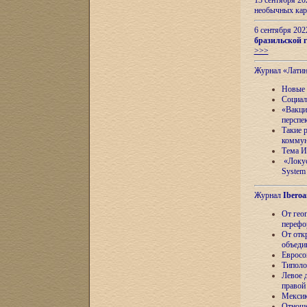
13 сентября 2
необычных кар
6 сентября 20
бразильской г
>>>
Журнал «Лати
Новые 
Социал
«Вакци
перспе
Такие 
коммун
Тема И
«Локус
System 
Журнал
Iberoa
От гео
перефо
От отк
объеди
Евросо
Типоло
Левое д
правой
Мексик
Отноше