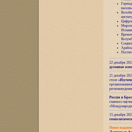
Горнод
вызов
Возобн
инстит
Цифров
Миротв
Испани
Времен
Колумб
Социал
Арабск
Постмо
22 декабря 20
духовная осн
21 декабря 20
столе
«Изучен
организованно
регионоведени
Россия и Бра
главного науч
«Международн
15 декабря 20
геополитическ
Новое издани