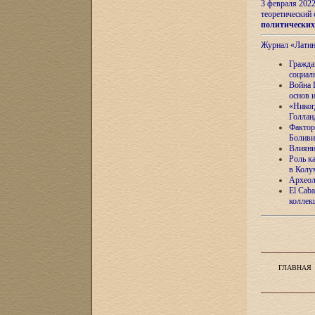
3 февраля 202
теоретический 
политически
Журнал «Лати
Гражда
социал
Война 
основ 
«Никог
Голлан
Фактор
Боливи
Влияни
Роль к
в Колу
Археол
El Caba
коллек
ГЛАВНАЯ