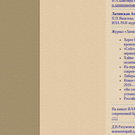
Н.А.Школяра н
и латиноамери
Латинская Ам
П.П.Яковлева, 
ИЛА РАН журн
Журнал «Лати
Хорхе 
времен
«Собст
неравн
Хайме 
полити
На пер
соврем
Либера
Новое 
2019—
«Не оч
устояв
Россий
На канале ИЛА
современной Б
>>>
Д.В.Разумовск
комментарий 