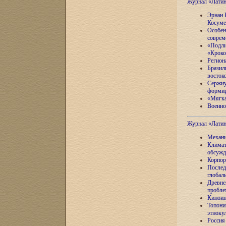
Журнал «Лати
Эрнан 
Косуме
Особен
соврем
«Подли
«Кроко
Регион
Бразил
восток
Сержиу
формир
«Мягка
Военно
Журнал «Лати
Механи
Климат
обсужд
Корпор
Послед
глобал
Древне
пробле
Киноин
Топони
этноку
Россия