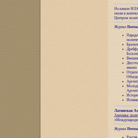
На канале ИЛА
океан в контек
Центром полит
Журнал
Iberoa
Парадо
полити
Бразил
Дрейфу
Болсон
Внешня
Двусто
анализ
Отдале
Объеди
Аргент
Молоде
Аргент
Истори
Испани
Латинская Ам
Америка: поли
«Международн
Журнал
Iberoa
Россия