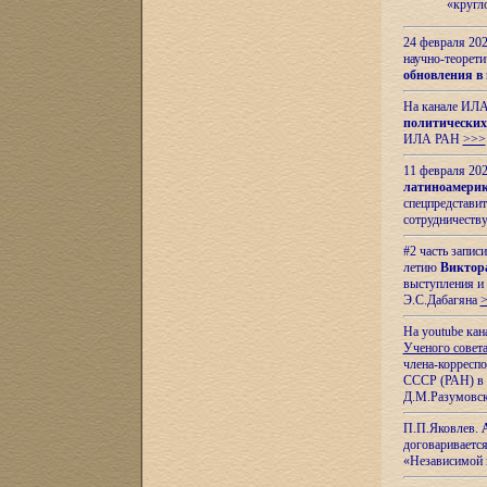
«кругл
24 февраля 202
научно-теорети
обновления в
На канале ИЛА
политических
ИЛА РАН
>>>
11 февраля 202
латиноамерик
спецпредстави
сотрудничест
#2 часть запис
летию
Виктор
выступления и
Э.С.Дабагяна
На youtube ка
Ученого совета
члена-корресп
СССР (РАН) в 1
Д.М.Разумовск
П.П.Яковлев.
договариваетс
«Независимой 