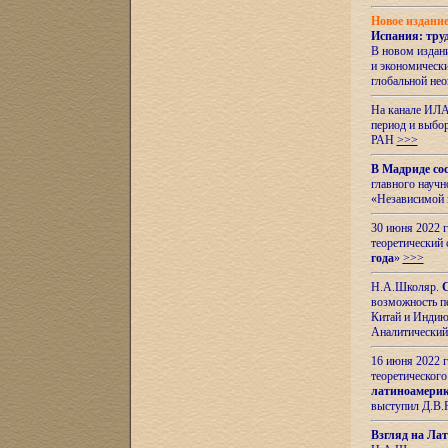
Новое издани
Испания: тру
В новом издан
и экономическ
глобальной не
На канале ИЛА
период и выбо
РАН
>>>
В Мадриде со
главного науч
«Независимой 
30 июня 2022 
теоретический 
года
»
>>>
Н.А.Школяр.
С
возможность пе
Китай и Индию,
Аналитический
16 июня 2022 г
теоретического
латиноамерик
выступил Д.В.
Взгляд на Ла