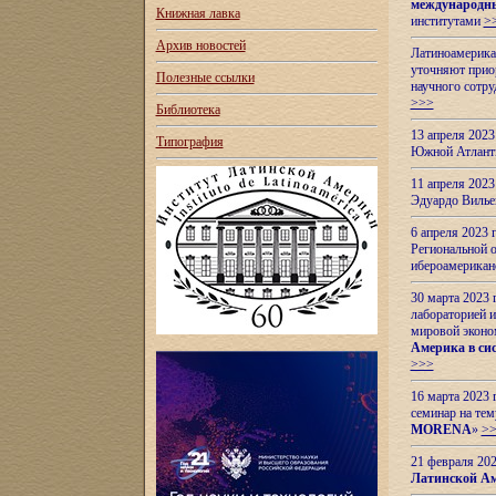
международн
Книжная лавка
институтами
>
Архив новостей
Латиноамерикан
уточняют приор
Полезные ссылки
научного сотр
>>>
Библиотека
13 апреля 202
Типография
Южной Атлант
11 апреля 202
Эдуардо Вилье
6 апреля 2023
Региональной 
ибероамерика
30 марта 2023
лабораторией и
мировой эконо
Америка в сис
>>>
16 марта 2023 
семинар на тем
MORENA
»
>
21 февраля 20
Латинской Ам