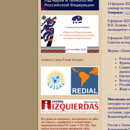
14 февраля 202
семинар на тем
Америки
»
>>
9 февраля 202
В.П. Беляева. 
посвящается» 
9 февраля 2023
Советов моло
Журнал «Лати
-
Роль к
América Latina Portal Europeo
Франча
Социал
анализ
Научно
Культу
Россий
Жанр х
Мексикано-ам
ситуации на г
предпринимает
состояние, одн
Комментарий к
Все права на материалы, находящиеся на сайте
old.ilaran.ru, охраняются в соответствии с
Россия и Лати
законодательством РФ (часть 4 ГК РФ). При
любом использовании материалов сайта
Комментарий П.