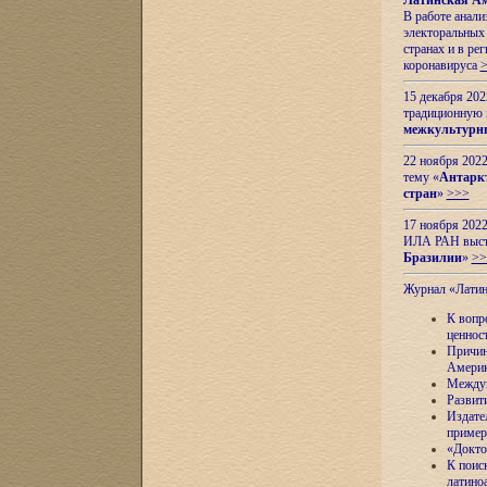
Латинская Ам
В работе анал
электоральных 
странах и в ре
коронавируса
15 декабря 20
традиционную
межкультурны
22 ноября 2022
тему «
Антаркт
стран
»
>>>
17 ноября 2022
ИЛА РАН высту
Бразилии
»
>>
Журнал «Лати
К вопр
ценнос
Причин
Амери
Междун
Развит
Издате
пример
«Докто
К поис
латино