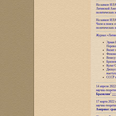
На канале ИЛА
Латинской Амер
политических
На канале ИЛА
Чили и поиск о
политических
Журнал «Лати
Эрнан 
Перево
Визит 
Феноме
Венесу
Бразил
Культ 
Дискус
выступ
СССР и
14 апреля 2022
научно-теорети
Бразилии
"
>>
17 марта 2022 
научно-теорети
Америке: сра