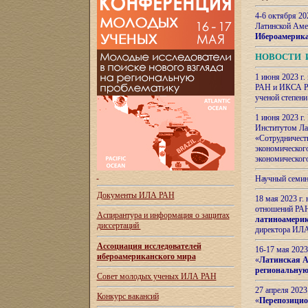
4-6 октября 20
Латинской Аме
Ибероамерика
НОВОСТИ 
1 июня 2023 г.
РАН и ИКСА РА
ученой степени
1 июня 2023 г
Институтом Ла
«Сотрудничеств
экономическог
экономическог
Научный семин
Документы ИЛА РАН
18 мая 2023 г
отношений РАН
Аспирантура и
информация о защитах
латиноамерик
диссертаций
директора ИЛА
Ассоциация исследователей
16-17 мая 202
ибероамериканского мира
«
Латинская Ам
региональную
Совет молодых ученых ИЛА РАН
27 апреля 2023
Конкурс вакансий
«
Перепозицио